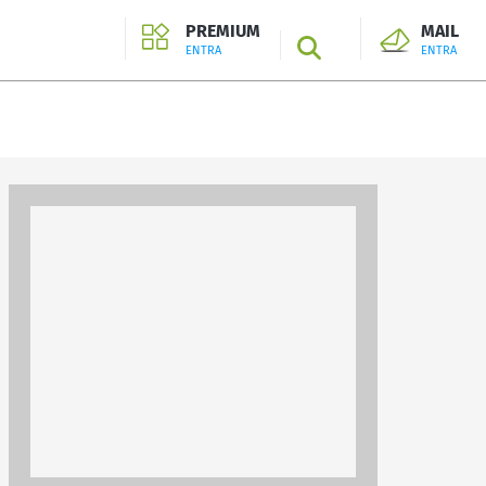
PREMIUM
MAIL
SEARCH
ENTRA
ENTRA
ENTRA