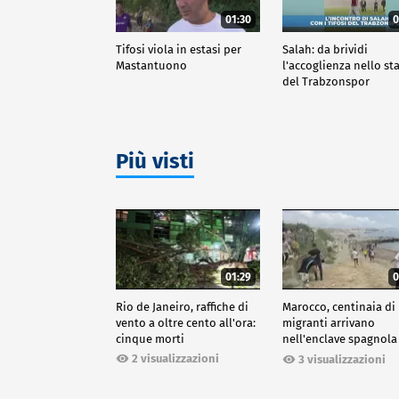
01:30
0
Tifosi viola in estasi per
Salah: da brividi
Mastantuono
l'accoglienza nello st
del Trabzonspor
Più visti
01:29
0
Rio de Janeiro, raffiche di
Marocco, centinaia di
vento a oltre cento all'ora:
migranti arrivano
cinque morti
nell'enclave spagnola
Ceuta
2 visualizzazioni
3 visualizzazioni