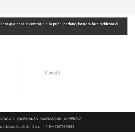
essero qualcosa in contrario alla pubblicazione, basterà fare richiesta di
Contatti
IVIAGGIA
QUIFINANZA
BUONISSIMO
SUPEREVA
di Libero Acquisition S.á r.l.
P. IVA 03970540963