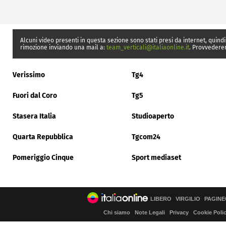
Alcuni video presenti in questa sezione sono stati presi da internet, quindi
rimozione inviando una mail a:
team_verticali@italiaonline.it
. Provvedere
Verissimo
Tg4
Fuori dal Coro
Tg5
Stasera Italia
Studioaperto
Quarta Repubblica
Tgcom24
Pomeriggio Cinque
Sport mediaset
LIBERO
VIRGILIO
PAGINE
Chi siamo
Note Legali
Privacy
Cookie Poli