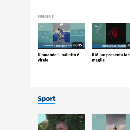
SUGGERITI
00:15
0
Diomande: il balletto è
Il Milan presenta la 
virale
maglia
Sport