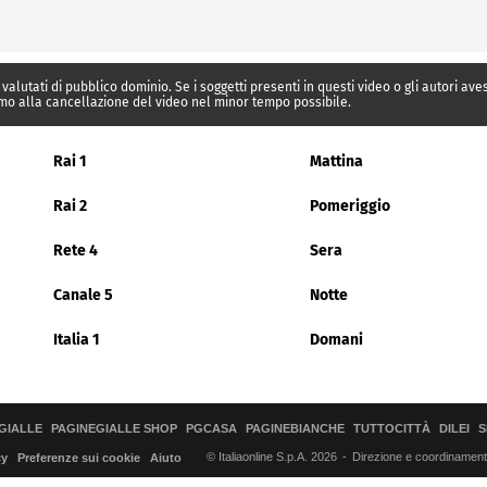
 valutati di pubblico dominio. Se i soggetti presenti in questi video o gli autori av
mo alla cancellazione del video nel minor tempo possibile.
Rai 1
Mattina
Rai 2
Pomeriggio
Rete 4
Sera
Canale 5
Notte
Italia 1
Domani
GIALLE
PAGINEGIALLE SHOP
PGCASA
PAGINEBIANCHE
TUTTOCITTÀ
DILEI
S
© Italiaonline S.p.A. 2026
Direzione e coordinamento 
cy
Preferenze sui cookie
Aiuto