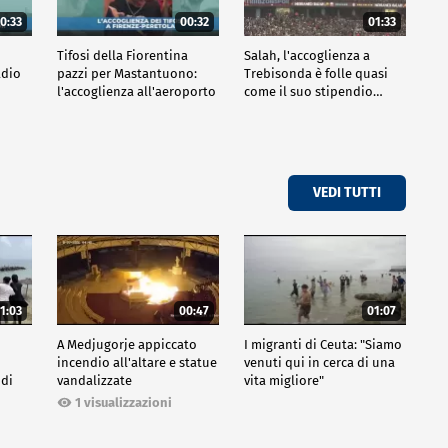
0:33
00:32
01:33
Tifosi della Fiorentina
Salah, l'accoglienza a
adio
pazzi per Mastantuono:
Trebisonda è folle quasi
l'accoglienza all'aeroporto
come il suo stipendio…
VEDI TUTTI
1:03
00:47
01:07
A Medjugorje appiccato
I migranti di Ceuta: "Siamo
incendio all'altare e statue
venuti qui in cerca di una
 di
vandalizzate
vita migliore"
1 visualizzazioni