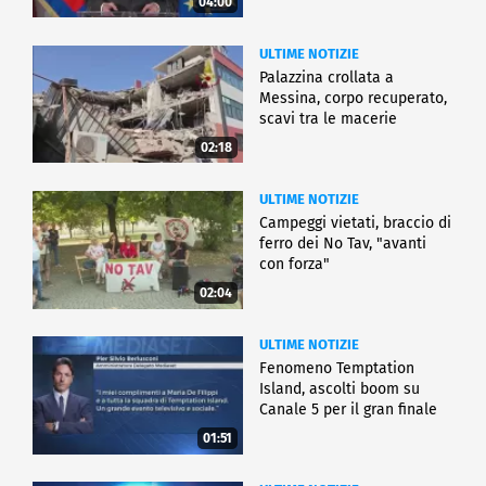
04:00
ULTIME NOTIZIE
Palazzina crollata a
Messina, corpo recuperato,
scavi tra le macerie
02:18
ULTIME NOTIZIE
Campeggi vietati, braccio di
ferro dei No Tav, "avanti
con forza"
02:04
ULTIME NOTIZIE
Fenomeno Temptation
Island, ascolti boom su
Canale 5 per il gran finale
01:51