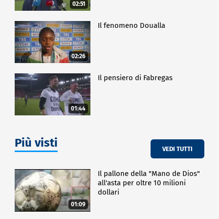
02:51
Il fenomeno Doualla
02:26
Il pensiero di Fabregas
01:44
Più visti
VEDI TUTTI
Il pallone della "Mano de Dios"
all'asta per oltre 10 milioni
dollari
01:09