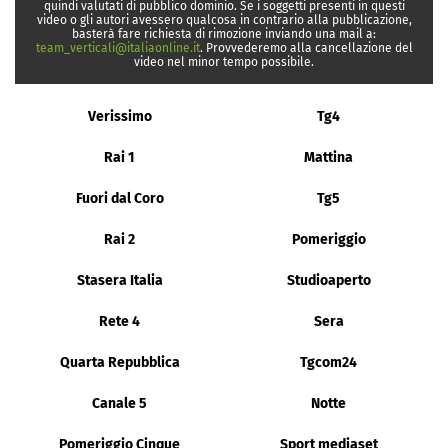
quindi valutati di pubblico dominio. Se i soggetti presenti in questi
video o gli autori avessero qualcosa in contrario alla pubblicazione,
basterà fare richiesta di rimozione inviando una mail a:
team_verticali@italiaonline.it
. Provvederemo alla cancellazione del
video nel minor tempo possibile.
Verissimo
Tg4
Rai 1
Mattina
Fuori dal Coro
Tg5
Rai 2
Pomeriggio
Stasera Italia
Studioaperto
Rete 4
Sera
Quarta Repubblica
Tgcom24
Canale 5
Notte
Pomeriggio Cinque
Sport mediaset