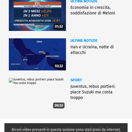
ULTIME NOTIZIE
Economia in crescita,
soddisfazione di Meloni
01:52
ULTIME NOTIZIE
Iran e Ucraina, notte di
attacchi
03:32
SPORT
Juventus, rebus portieri:
piace Suzuki ma costa
troppo
00:53
Alcuni video presenti in questa sezione sono stati presi da internet,