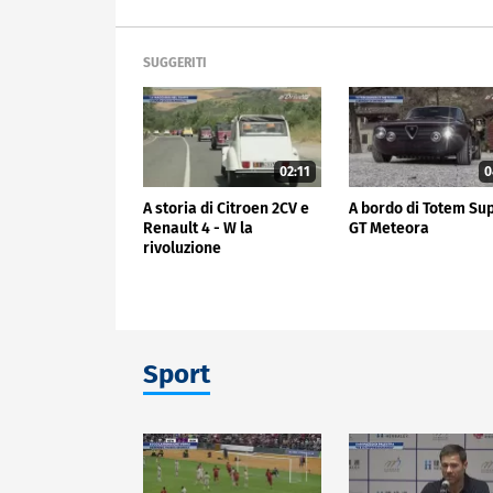
SUGGERITI
02:11
0
A storia di Citroen 2CV e
A bordo di Totem Su
Renault 4 - W la
GT Meteora
rivoluzione
Sport