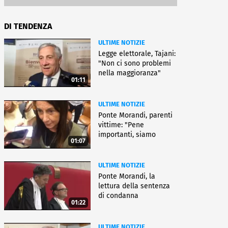
DI TENDENZA
ULTIME NOTIZIE
Legge elettorale, Tajani:
"Non ci sono problemi
nella maggioranza"
01:11
ULTIME NOTIZIE
Ponte Morandi, parenti
vittime: "Pene
importanti, siamo
01:07
soddisfatti"
ULTIME NOTIZIE
Ponte Morandi, la
lettura della sentenza
di condanna
01:22
ULTIME NOTIZIE