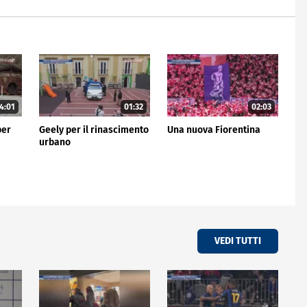
4:01
01:32
02:03
per
Geely per il rinascimento
Una nuova Fiorentina
urbano
VEDI TUTTI