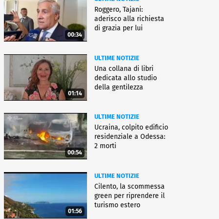
Roggero, Tajani:
aderisco alla richiesta
di grazia per lui
00:34
ULTIME NOTIZIE
Una collana di libri
dedicata allo studio
della gentilezza
01:14
ULTIME NOTIZIE
Ucraina, colpito edificio
residenziale a Odessa:
2 morti
00:54
ULTIME NOTIZIE
Cilento, la scommessa
green per riprendere il
turismo estero
01:56