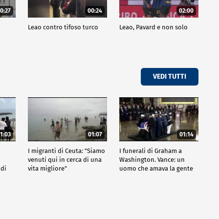
0:27
00:24
02:00
a
Leao contro tifoso turco
Leao, Pavard e non solo
VEDI TUTTI
1:03
01:07
01:14
I migranti di Ceuta: "Siamo
I funerali di Graham a
venuti qui in cerca di una
Washington. Vance: un
 di
vita migliore"
uomo che amava la gente