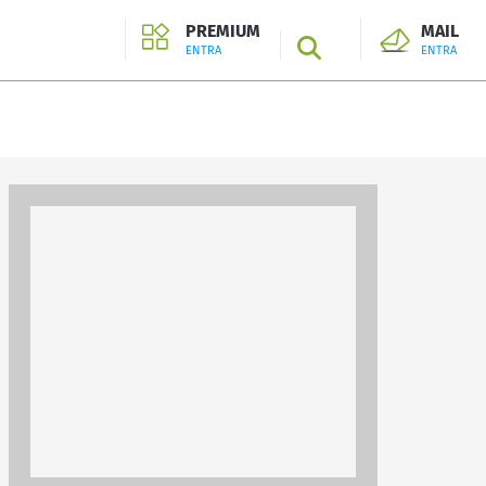
PREMIUM
MAIL
SEARCH
ENTRA
ENTRA
ENTRA