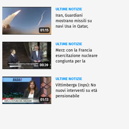
ULTIME NOTIZIE
Iran, Guardiani
mostrano missili su
navi Usa in Qatar,
01:15
Kuwait e Oman
ULTIME NOTIZIE
Merz: con la Francia
esercitazione nucleare
congiunta per la
00:39
deterrenza
ULTIME NOTIZIE
Vittimberga (Inps): No
nuovi interventi su età
pensionabile
01:13