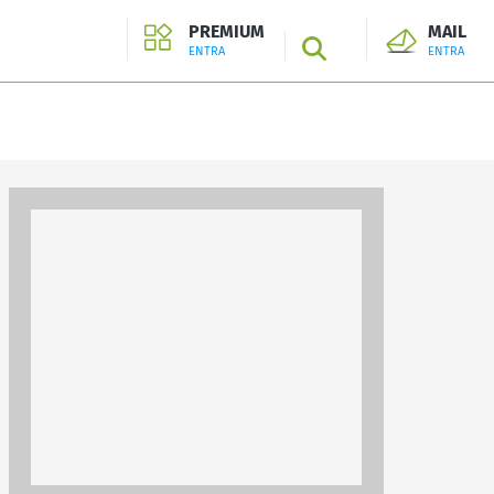
PREMIUM
MAIL
SEARCH
ENTRA
ENTRA
ENTRA