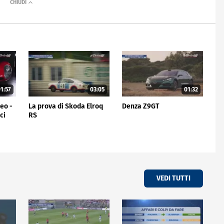
1:57
03:05
01:32
meo -
La prova di Skoda Elroq
Denza Z9GT
ci
RS
VEDI TUTTI