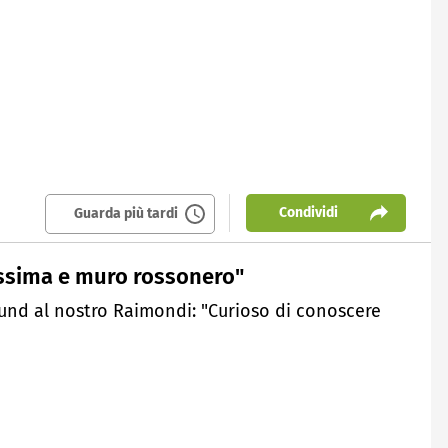
Condividi
Guarda più tardi
issima e muro rossonero"
tmund al nostro Raimondi: "Curioso di conoscere