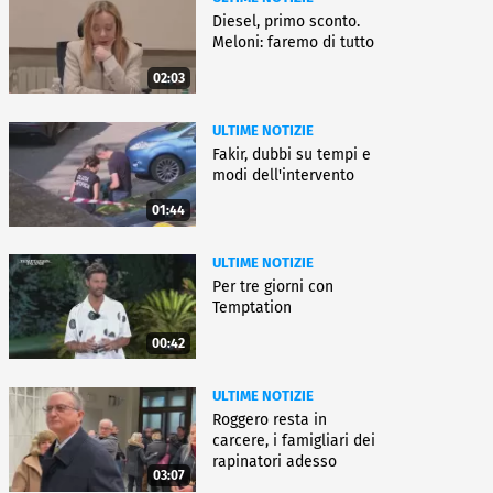
Diesel, primo sconto.
Meloni: faremo di tutto
02:03
ULTIME NOTIZIE
Fakir, dubbi su tempi e
modi dell'intervento
01:44
ULTIME NOTIZIE
Per tre giorni con
Temptation
00:42
ULTIME NOTIZIE
Roggero resta in
carcere, i famigliari dei
rapinatori adesso
03:07
battono cassa