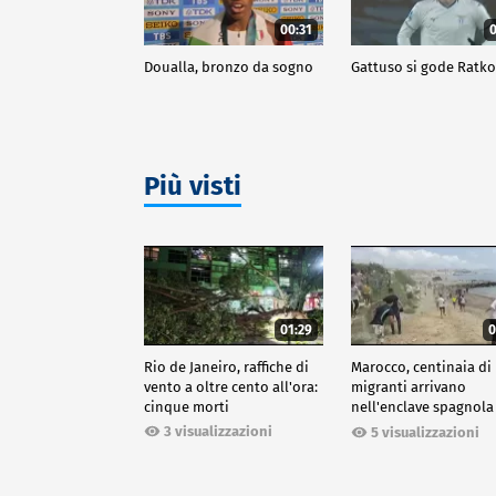
00:31
0
Doualla, bronzo da sogno
Gattuso si gode Ratk
Più visti
01:29
0
Rio de Janeiro, raffiche di
Marocco, centinaia di
vento a oltre cento all'ora:
migranti arrivano
cinque morti
nell'enclave spagnola
Ceuta
3 visualizzazioni
5 visualizzazioni