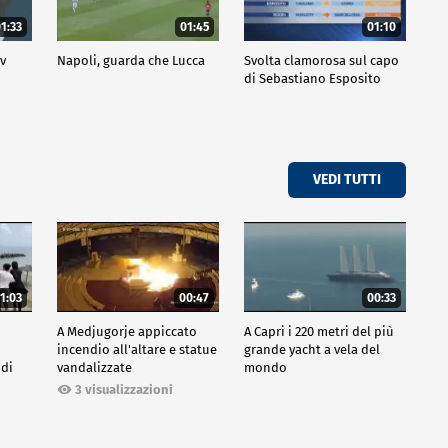
1:33
01:45
01:10
ov
Napoli, guarda che Lucca
Svolta clamorosa sul capo
di Sebastiano Esposito
VEDI TUTTI
1:03
00:47
00:33
A Medjugorje appiccato
A Capri i 220 metri del più
incendio all'altare e statue
grande yacht a vela del
 di
vandalizzate
mondo
3 visualizzazioni