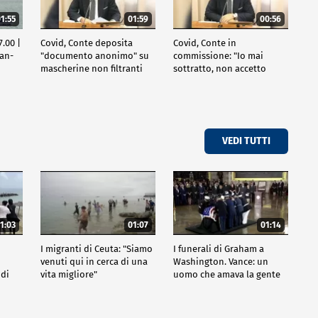
1:55
01:59
00:56
.00 |
Covid, Conte deposita
Covid, Conte in
ran-
"documento anonimo" su
commissione: "Io mai
mascherine non filtranti
sottratto, non accetto
lezioni"
VEDI TUTTI
1:03
01:07
01:14
I migranti di Ceuta: "Siamo
I funerali di Graham a
venuti qui in cerca di una
Washington. Vance: un
 di
vita migliore"
uomo che amava la gente