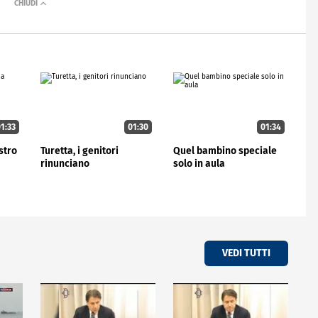
1:33
01:30
01:34
stro
Turetta, i genitori
Quel bambino speciale
rinunciano
solo in aula
VEDI TUTTI