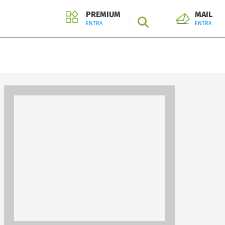
PREMIUM
MAIL
SEARCH
ENTRA
ENTRA
ENTRA