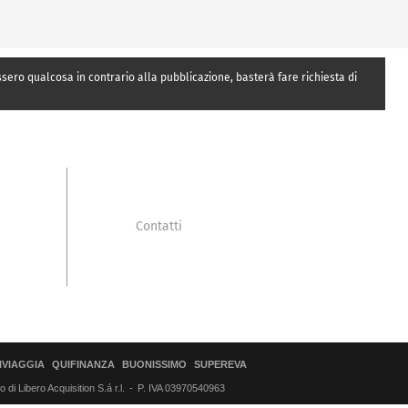
essero qualcosa in contrario alla pubblicazione, basterà fare richiesta di
Contatti
IVIAGGIA
QUIFINANZA
BUONISSIMO
SUPEREVA
di Libero Acquisition S.á r.l.
P. IVA 03970540963