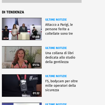
DI TENDENZA
ULTIME NOTIZIE
Attacco a Parigi, le
persone ferite a
coltellate sono tre
01:08
donne
ULTIME NOTIZIE
Una collana di libri
dedicata allo studio
della gentilezza
01:14
ULTIME NOTIZIE
FS, bodycam per oltre
mille operatori della
sicurezza
01:32
ULTIME NOTIZIE