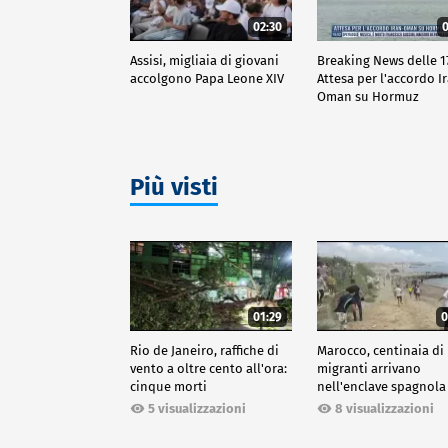
02:30
0
Assisi, migliaia di giovani
Breaking News delle 17
accolgono Papa Leone XIV
Attesa per l'accordo I
Oman su Hormuz
Più visti
01:29
0
Rio de Janeiro, raffiche di
Marocco, centinaia di
vento a oltre cento all'ora:
migranti arrivano
cinque morti
nell'enclave spagnola
Ceuta
5 visualizzazioni
8 visualizzazioni