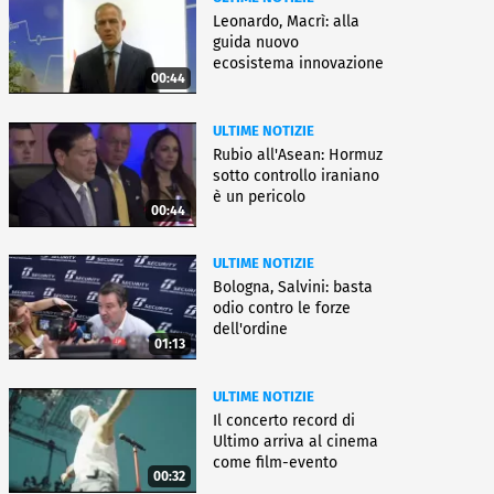
Leonardo, Macrì: alla
guida nuovo
ecosistema innovazione
00:44
ULTIME NOTIZIE
Rubio all'Asean: Hormuz
sotto controllo iraniano
è un pericolo
00:44
ULTIME NOTIZIE
Bologna, Salvini: basta
odio contro le forze
dell'ordine
01:13
ULTIME NOTIZIE
Il concerto record di
Ultimo arriva al cinema
come film-evento
00:32