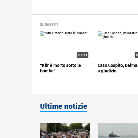
SUGGERITI
02:13
0
"Kfir è morto sotto le
Caso Cospito, Delma
bombe"
a giudizio
Ultime notizie