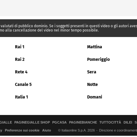
 valutati di pubblico dominio. Se i soggetti presenti in questi video o gli autori av
mo alla cancellazione del video nel minor tempo possibile.
Rai 1
Mattina
Rai 2
Pomeriggio
Rete 4
Sera
Canale 5
Notte
Italia 1
Domani
GIALLE
PAGINEGIALLE SHOP
PGCASA
PAGINEBIANCHE
TUTTOCITTÀ
DILEI
S
© Italiaonline S.p.A. 2026
Direzione e coordinamento 
cy
Preferenze sui cookie
Aiuto