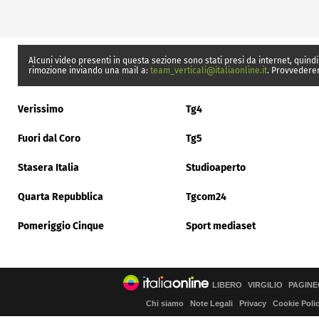
Alcuni video presenti in questa sezione sono stati presi da internet, quindi
rimozione inviando una mail a:
team_verticali@italiaonline.it
. Provvedere
Verissimo
Tg4
Fuori dal Coro
Tg5
Stasera Italia
Studioaperto
Quarta Repubblica
Tgcom24
Pomeriggio Cinque
Sport mediaset
LIBERO
VIRGILIO
PAGINE
Chi siamo
Note Legali
Privacy
Cookie Poli