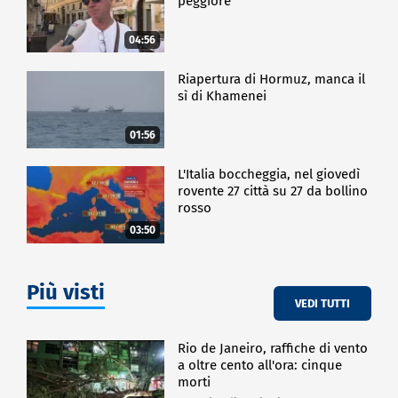
peggiore
04:56
Riapertura di Hormuz, manca il
sì di Khamenei
01:56
L'Italia boccheggia, nel giovedì
rovente 27 città su 27 da bollino
rosso
03:50
Più visti
VEDI TUTTI
Rio de Janeiro, raffiche di vento
a oltre cento all'ora: cinque
morti