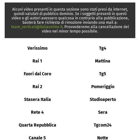
Alcuni video presenti in questa sezione sono stati presi da internet,
quindi valutati di pubblico dominio. Se i soggetti presenti in questi
video o gli autori avessero qualcosa in contrario alla pubblicazione,
basterà fare richiesta di rimozione inviando una mail a:
team_verticali@italiaonline.it
. Provvederemo alla cancellazione del
video nel minor tempo possibile.
Verissimo
Tg4
Rai 1
Mattina
Fuori dal Coro
Tg5
Rai 2
Pomeriggio
Stasera Italia
Studioaperto
Rete 4
Sera
Quarta Repubblica
Tgcom24
Canale 5
Notte