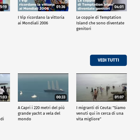
5:19
01:36
04:01
o
I Vip ricordano la vittoria
Le coppie di Temptation
ai Mondiali 2006
Island che sono diventate
genitori
VEDI TUTTI
1:03
00:33
01:07
A Capri i 220 metri del più
I migranti di Ceuta: "Siamo
grande yacht a vela del
venuti qui in cerca di una
 di
mondo
vita migliore"