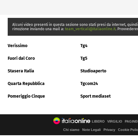
Alcuni video presenti in questa sezione sono stati presi da internet, quindi
rimozione inviando una mail a:
team_verticali@italiaonline.it
. Provvedere
Verissimo
Tg4
Fuori dal Coro
Tg5
Stasera Italia
Studioaperto
Quarta Repubblica
Tgcom24
Pomeriggio Cinque
Sport mediaset
LIBERO
VIRGILIO
PAGINE
Chi siamo
Note Legali
Privacy
Cookie Poli