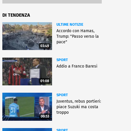
DI TENDENZA
ULTIME NOTIZIE
Accordo con Hamas,
Trump: "Passo verso la
pace"
03:49
SPORT
Addio a Franco Baresi
01:08
SPORT
Juventus, rebus portieri:
piace Suzuki ma costa
troppo
00:53
SPORT