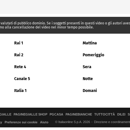
 valutati di pubblico dominio. Se i soggetti presenti in questi video o gli autori av
mo alla cancellazione del video nel minor tempo possibile.
Rai 1
Mattina
Rai 2
Pomeriggio
Rete 4
Sera
Canale 5
Notte
Italia 1
Domani
GIALLE
PAGINEGIALLE SHOP
PGCASA
PAGINEBIANCHE
TUTTOCITTÀ
DILEI
S
© Italiaonline S.p.A. 2026
Direzione e coordinamento 
cy
Preferenze sui cookie
Aiuto