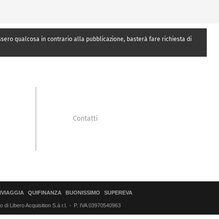
essero qualcosa in contrario alla pubblicazione, basterà fare richiesta di
Contatti
IVIAGGIA
QUIFINANZA
BUONISSIMO
SUPEREVA
di Libero Acquisition S.á r.l.
P. IVA 03970540963