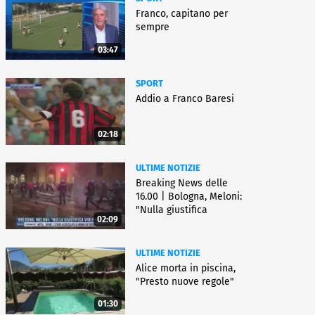
Franco, capitano per
sempre
03:47
SPORT
Addio a Franco Baresi
02:18
ULTIME NOTIZIE
Breaking News delle
16.00 | Bologna, Meloni:
"Nulla giustifica
02:09
violenza"
ULTIME NOTIZIE
Alice morta in piscina,
"Presto nuove regole"
01:30