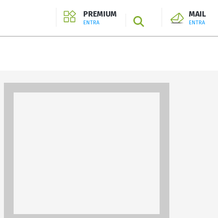
PREMIUM
MAIL
SEARCH
ENTRA
ENTRA
ENTRA