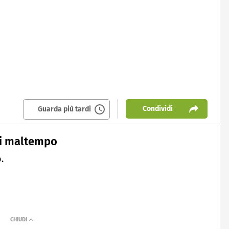
Condividi
Guarda più tardi
di maltempo
.