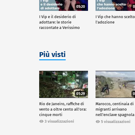
05:20
0
I Vip e il desiderio di
I Vip che hanno scelt
adottare: le storie
l'adozione
raccontate a Verissimo
Più visti
01:29
0
Rio de Janeiro, raffiche di
Marocco, centinaia di
vento a oltre cento all'ora:
migranti arrivano
cinque morti
nell'enclave spagnola
Ceuta
3 visualizzazioni
5 visualizzazioni