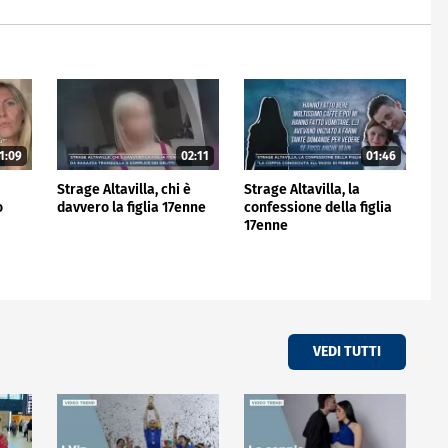
1:09
02:11
01:46
Strage Altavilla, chi è
Strage Altavilla, la
o
davvero la figlia 17enne
confessione della figlia
17enne
VEDI TUTTI