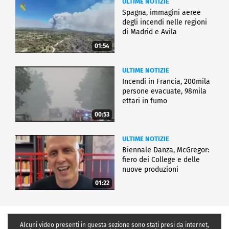
ULTIME NOTIZIE
Spagna, immagini aeree
degli incendi nelle regioni
di Madrid e Avila
01:54
ULTIME NOTIZIE
Incendi in Francia, 200mila
persone evacuate, 98mila
ettari in fumo
00:53
ULTIME NOTIZIE
Biennale Danza, McGregor:
fiero dei College e delle
nuove produzioni
01:22
Alcuni video presenti in questa sezione sono stati presi da internet,