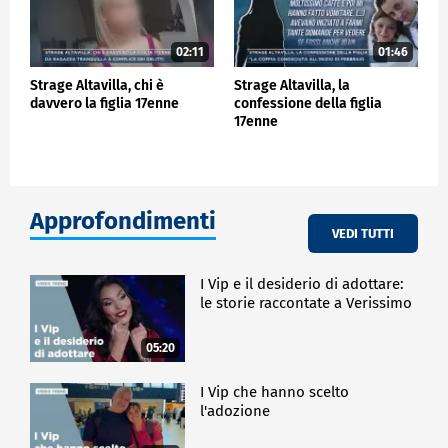
02:11
01:46
Strage Altavilla, chi è
Strage Altavilla, la
davvero la figlia 17enne
confessione della figlia
17enne
Approfondimenti
VEDI TUTTI
I Vip e il desiderio di adottare:
le storie raccontate a Verissimo
05:20
I Vip che hanno scelto
l'adozione