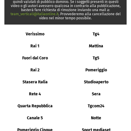
quindi valutati di pubblico dominio. Se i soggetti presenti in questi
video o gli autori avessero qualcosa in contrario alla pubblicazione,
basterà fare richiesta di rimozione inviando una mail a:
team_verticali@italiaonline.it
. Provvederemo alla cancellazione del
video nel minor tempo possibile.
Verissimo
Tg4
Rai 1
Mattina
Fuori dal Coro
Tg5
Rai 2
Pomeriggio
Stasera Italia
Studioaperto
Rete 4
Sera
Quarta Repubblica
Tgcom24
Canale 5
Notte
Pomeriggio Cinque
Sport mediaset