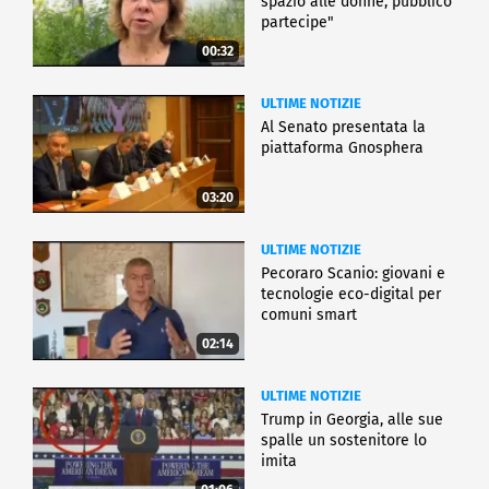
spazio alle donne, pubblico
partecipe"
00:32
ULTIME NOTIZIE
Al Senato presentata la
piattaforma Gnosphera
03:20
ULTIME NOTIZIE
Pecoraro Scanio: giovani e
tecnologie eco-digital per
comuni smart
02:14
ULTIME NOTIZIE
Trump in Georgia, alle sue
spalle un sostenitore lo
imita