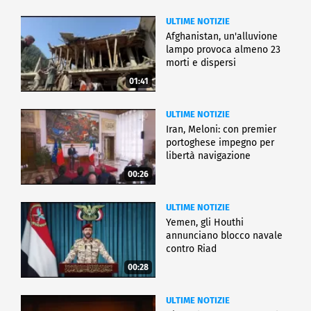
ULTIME NOTIZIE
Afghanistan, un'alluvione
lampo provoca almeno 23
morti e dispersi
01:41
ULTIME NOTIZIE
Iran, Meloni: con premier
portoghese impegno per
libertà navigazione
00:26
ULTIME NOTIZIE
Yemen, gli Houthi
annunciano blocco navale
contro Riad
00:28
ULTIME NOTIZIE