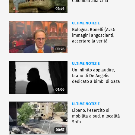
Colombia alla Cina
02:46
ULTIME NOTIZIE
Bologna, Bonelli (Avs):
immagini angoscianti,
accertare la verità
00:26
ULTIME NOTIZIE
Un infinito applaudire,
brano di De Angelis
dedicato a bimbi di Gaza
01:06
ULTIME NOTIZIE
Libano: l'esercito si
mobilita a sud, n località
Srifa
00:57