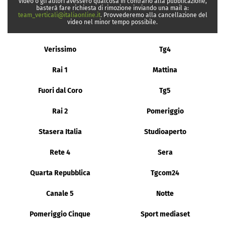
video o gli autori avessero qualcosa in contrario alla pubblicazione,
basterà fare richiesta di rimozione inviando una mail a:
team_verticali@italiaonline.it
. Provvederemo alla cancellazione del
video nel minor tempo possibile.
Verissimo
Tg4
Rai 1
Mattina
Fuori dal Coro
Tg5
Rai 2
Pomeriggio
Stasera Italia
Studioaperto
Rete 4
Sera
Quarta Repubblica
Tgcom24
Canale 5
Notte
Pomeriggio Cinque
Sport mediaset