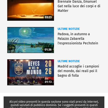
Biennale Danza, Emanuel
Gat nella luce dei corpi e di
Mahler
03:23
ULTIME NOTIZIE
Padova, in autunno a
Palazzo Zabarella
l'espressionista Pechstein
01:36
ULTIME NOTIZIE
Madrid accoglie i campioni
del mondo, dai reali poi il
bagno di folla
01:13
Alcuni video presenti in questa sezione sono stati presi da internet,
quindi valutati di pubblico dominio. Se i soggetti presenti in questi