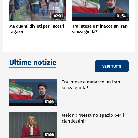
02:01
01:54
Ma quanti divieti per i nostri
Tra intese e minacce un Iran
ragazzi
senza guida?
Ultime notizie
VEDI TUTTI
Tra intese e minacce un Iran
senza guida?
01:54
Meloni: "Nessuno spazio per i
clandestini"
01:56