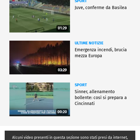
SPORT
Juve, conferme da Basilea
01:29
ULTIME NOTIZIE
Emergenza incendi, brucia
mezza Europa
03:29
SPORT
Sinner, allenamento
bollente: così si prepara a
Cincinnati
00:20
Alcuni video presenti in questa sezione sono stati presi da internet,