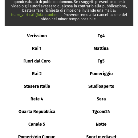
quindi valutati di pubblico dominio. Se i soggetti presenti in questi
video o gli autori avessero qualcosa in contrario alla pubblicazione,
basterà fare richiesta di rimozione inviando una mail a:
team_verticali@italiaonline.it
. Provvederemo alla cancellazione del
video nel minor tempo possibile.
Verissimo
Tg4
Rai 1
Mattina
Fuori dal Coro
Tg5
Rai 2
Pomeriggio
Stasera Italia
Studioaperto
Rete 4
Sera
Quarta Repubblica
Tgcom24
Canale 5
Notte
Pomeriggio Cinque
Sport mediaset