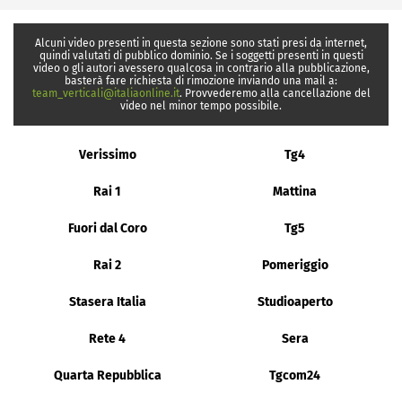
Alcuni video presenti in questa sezione sono stati presi da internet,
quindi valutati di pubblico dominio. Se i soggetti presenti in questi
video o gli autori avessero qualcosa in contrario alla pubblicazione,
basterà fare richiesta di rimozione inviando una mail a:
team_verticali@italiaonline.it
. Provvederemo alla cancellazione del
video nel minor tempo possibile.
Verissimo
Tg4
Rai 1
Mattina
Fuori dal Coro
Tg5
Rai 2
Pomeriggio
Stasera Italia
Studioaperto
Rete 4
Sera
Quarta Repubblica
Tgcom24