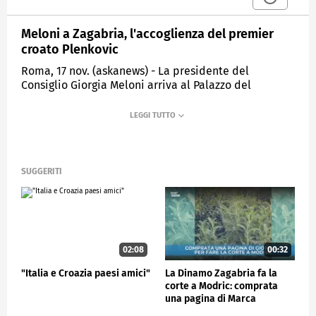
Meloni a Zagabria, l'accoglienza del premier
croato Plenkovic
Roma, 17 nov. (askanews) - La presidente del
Consiglio Giorgia Meloni arriva al Palazzo del
Governo a Zagabria, dove è stata accolta dal premier
croato Andrej Plenkovic prima del loro incontro
bilaterale.
POLITICA
SUGGERITI
02:08
00:32
"Italia e Croazia paesi amici"
La Dinamo Zagabria fa la
corte a Modric: comprata
una pagina di Marca