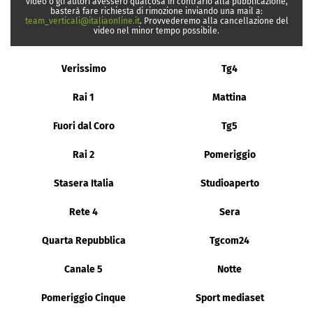
video o gli autori avessero qualcosa in contrario alla pubblicazione,
basterà fare richiesta di rimozione inviando una mail a:
team_verticali@italiaonline.it
. Provvederemo alla cancellazione del
video nel minor tempo possibile.
Verissimo
Tg4
Rai 1
Mattina
Fuori dal Coro
Tg5
Rai 2
Pomeriggio
Stasera Italia
Studioaperto
Rete 4
Sera
Quarta Repubblica
Tgcom24
Canale 5
Notte
Pomeriggio Cinque
Sport mediaset