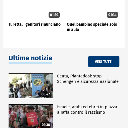
01:30
01:34
Turetta, i genitori rinunciano
Quel bambino speciale solo
in aula
Ultime notizie
VEDI TUTTI
Ceuta, Piantedosi: stop
Schengen è sicurezza nazionale
00:47
Israele, arabi ed ebrei in piazza
a Jaffa contro il razzismo
01:38