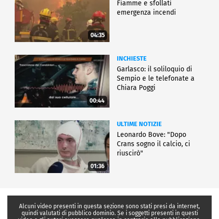
Fiamme e sfollati
emergenza incendi
04:35
INCHIESTE
Garlasco: il soliloquio di
Sempio e le telefonate a
Chiara Poggi
00:44
ULTIME NOTIZIE
Leonardo Bove: "Dopo
Crans sogno il calcio, ci
riuscirò"
01:36
Alcuni video presenti in questa sezione sono stati presi da internet,
quindi valutati di pubblico dominio. Se i soggetti presenti in questi