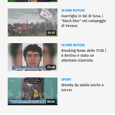
ULTIME NOTIZIE
Guerriglia in Val di Susa, i
"black bloc" nel campeggio
di Venaus
01:31
ULTIME NOTIZIE
Breaking News delle 17.00 |
A Berlino è stato un
attentato islamista
01:48
SPORT
Wemby da sballo anche a
soccer
00:24