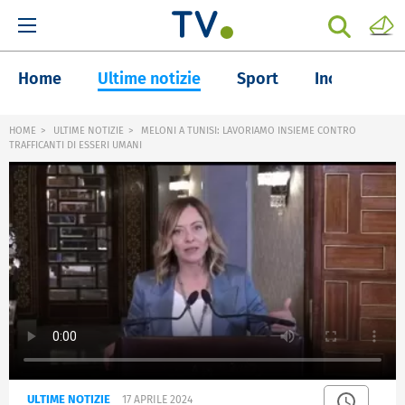
Home
Ultime notizie
Sport
Inchieste
HOME
ULTIME NOTIZIE
MELONI A TUNISI: LAVORIAMO INSIEME CONTRO
TRAFFICANTI DI ESSERI UMANI
ULTIME NOTIZIE
17 APRILE 2024