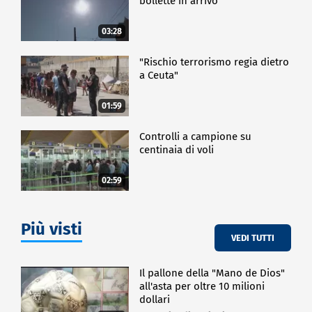
bollette in arrivo
03:28
"Rischio terrorismo regia dietro
a Ceuta"
01:59
Controlli a campione su
centinaia di voli
02:59
Più visti
VEDI TUTTI
Il pallone della "Mano de Dios"
all'asta per oltre 10 milioni
dollari