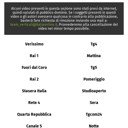
Alcuni video presenti in questa sezione sono stati presi da internet,
quindi valutati di pubblico dominio. Se i soggetti presenti in questi
video o gli autori avessero qualcosa in contrario alla pubblicazione,
basterà fare richiesta di rimozione inviando una mail a:
team_verticali@italiaonline.it
. Provvederemo alla cancellazione del
video nel minor tempo possibile.
Verissimo
Tg4
Rai 1
Mattina
Fuori dal Coro
Tg5
Rai 2
Pomeriggio
Stasera Italia
Studioaperto
Rete 4
Sera
Quarta Repubblica
Tgcom24
Canale 5
Notte