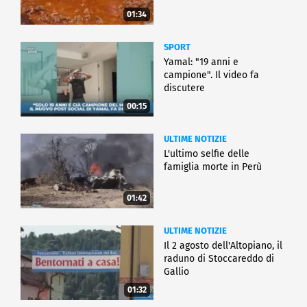
catalano
01:34
SPORT
Yamal: "19 anni e
campione". Il video fa
discutere
00:15
ULTIME NOTIZIE
L'ultimo selfie delle
famiglia morte in Perù
01:42
ULTIME NOTIZIE
Il 2 agosto dell'Altopiano, il
raduno di Stoccareddo di
Gallio
01:32