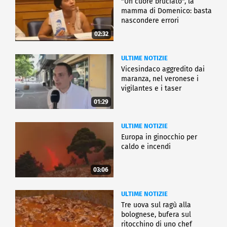
"Un cuore bruciato", la
mamma di Domenico: basta
nascondere errori
02:32
ULTIME NOTIZIE
Vicesindaco aggredito dai
maranza, nel veronese i
vigilantes e i taser
01:29
ULTIME NOTIZIE
Europa in ginocchio per
caldo e incendi
03:06
ULTIME NOTIZIE
Tre uova sul ragù alla
bolognese, bufera sul
ritocchino di uno chef