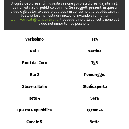
Alcuni video presenti in questa sezione sono stati presi da internet,
quindi valutati di pubblico dominio. Se i soggetti presenti in questi
video o gli autori avessero qualcosa in contrario alla pubblicazione,
basterà fare richiesta di rimozione inviando una mail a:
team_verticali@italiaonline.it
. Provvederemo alla cancellazione del
video nel minor tempo possibile.
Verissimo
Tg4
Rai 1
Mattina
Fuori dal Coro
Tg5
Rai 2
Pomeriggio
Stasera Italia
Studioaperto
Rete 4
Sera
Quarta Repubblica
Tgcom24
Canale 5
Notte