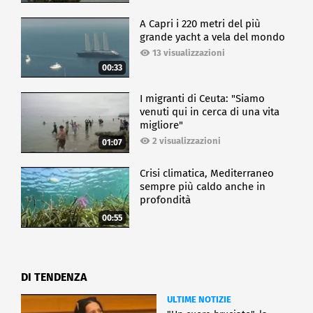
profit. La coesione tra profit e no profit rende
possibili grandi progetti che, senza donazioni, non
A Capri i 220 metri del più
potrebbero esistere. A Milano abbiamo inaugurato
grande yacht a vela del mondo
da poco un intero condominio solidale, mettendo
13 visualizzazioni
così gli appartamenti a disposizione di persone
00:33
fragili. Non sarebbe stato possibile dar luce a questa
iniziativa senza le donazioni".
I migranti di Ceuta: "Siamo
Fondamentale, dunque, incentivare la
venuti qui in cerca di una vita
collaborazione tra pubblico e privato per investire
migliore"
su un futuro più sostenibile sotto ogni punto di vista.
2 visualizzazioni
01:07
Crisi climatica, Mediterraneo
CRONACA
sempre più caldo anche in
profondità
00:55
DI TENDENZA
ULTIME NOTIZIE