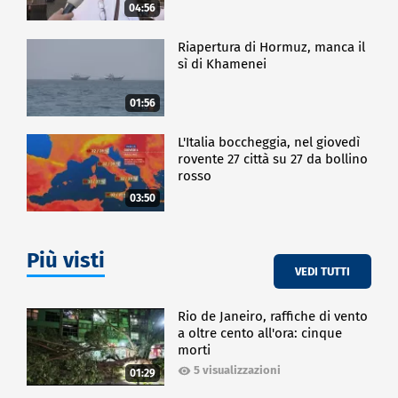
04:56
Riapertura di Hormuz, manca il
sì di Khamenei
01:56
L'Italia boccheggia, nel giovedì
rovente 27 città su 27 da bollino
rosso
03:50
Più visti
VEDI TUTTI
Rio de Janeiro, raffiche di vento
a oltre cento all'ora: cinque
morti
5 visualizzazioni
01:29