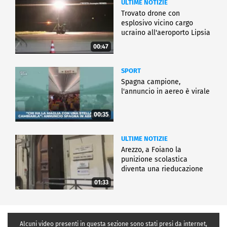
ULTIME NOTIZIE
Trovato drone con
esplosivo vicino cargo
ucraino all'aeroporto Lipsia
00:47
SPORT
Spagna campione,
l'annuncio in aereo è virale
00:35
ULTIME NOTIZIE
Arezzo, a Foiano la
punizione scolastica
diventa una rieducazione
01:33
Alcuni video presenti in questa sezione sono stati presi da internet,