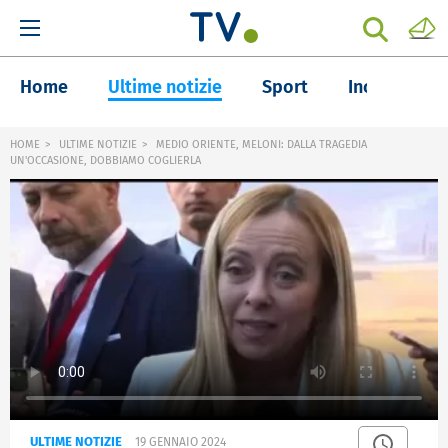
Home
Ultime notizie
Sport
Inchieste
HOME
ULTIME NOTIZIE
MEDIO ORIENTE, MELONI: DALLA TRAGEDIA
UN'OCCASIONE, DOBBIAMO COGLIERLA
ULTIME NOTIZIE
19 GENNAIO 2024