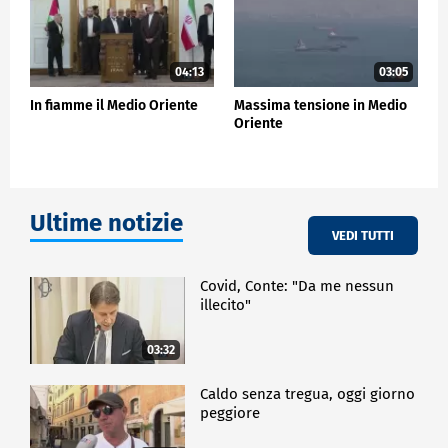
soluzione temporanea, torniamo a occuparci di altro
ma se non si trova una soluzione strutturale quello
che accade è ciclico".
04:13
03:05
POLITICA
In fiamme il Medio Oriente
Massima tensione in Medio
Oriente
Ultime notizie
VEDI TUTTI
Covid, Conte: "Da me nessun
illecito"
03:32
Caldo senza tregua, oggi giorno
peggiore