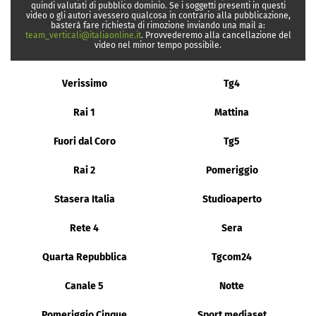
quindi valutati di pubblico dominio. Se i soggetti presenti in questi
video o gli autori avessero qualcosa in contrario alla pubblicazione,
basterà fare richiesta di rimozione inviando una mail a:
team_verticali@italiaonline.it
. Provvederemo alla cancellazione del
video nel minor tempo possibile.
Verissimo
Tg4
Rai 1
Mattina
Fuori dal Coro
Tg5
Rai 2
Pomeriggio
Stasera Italia
Studioaperto
Rete 4
Sera
Quarta Repubblica
Tgcom24
Canale 5
Notte
Pomeriggio Cinque
Sport mediaset