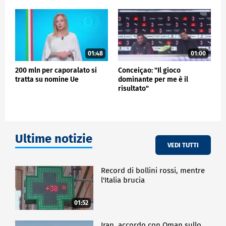
raccogliere dati generati da altri inserzionisti
"unicamente a vantaggio di Facebook Marketplace".
Meta ha annunciato ricorso sostenendo che "la
decisione della Commissione europea non fornisce
alcuna prova di danno competitivo ai rivali o di
01:48
01:00
alcun danno ai consumatori".
200 mln per caporalato si
Conceiçao: "Il gioco
tratta su nomine Ue
dominante per me è il
risultato"
Ultime notizie
VEDI TUTTI
Record di bollini rossi, mentre
l'Italia brucia
01:52
Iran, accordo con Oman sullo