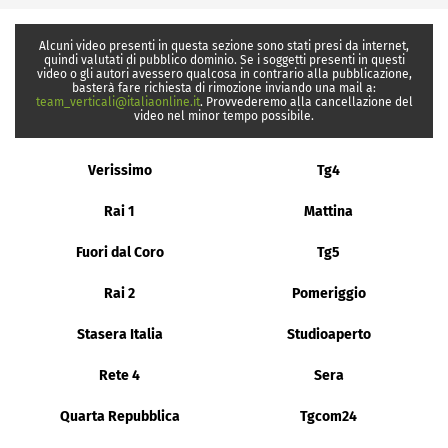
Alcuni video presenti in questa sezione sono stati presi da internet,
quindi valutati di pubblico dominio. Se i soggetti presenti in questi
video o gli autori avessero qualcosa in contrario alla pubblicazione,
basterà fare richiesta di rimozione inviando una mail a:
team_verticali@italiaonline.it
. Provvederemo alla cancellazione del
video nel minor tempo possibile.
Verissimo
Tg4
Rai 1
Mattina
Fuori dal Coro
Tg5
Rai 2
Pomeriggio
Stasera Italia
Studioaperto
Rete 4
Sera
Quarta Repubblica
Tgcom24