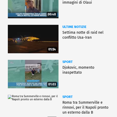
immagini di Olaui
00:48
ULTIME NOTIZIE
Settima notte di raid nel
conflitto Usa-Iran
01:54
SPORT
Djokovic, momento
inaspettato
01:03
SPORT
Roma tra Summerville e
rinnovi, per il Napoli pronto
un esterno dalla B