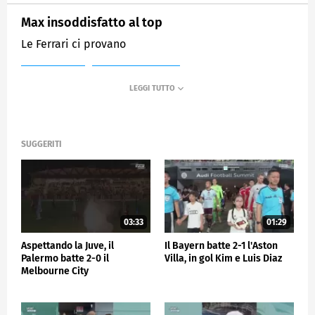
Max insoddisfatto al top
Le Ferrari ci provano
MEDIASET
SPORTMEDIASET
SUGGERITI
03:33
01:29
Aspettando la Juve, il
Il Bayern batte 2-1 l'Aston
Palermo batte 2-0 il
Villa, in gol Kim e Luis Diaz
Melbourne City