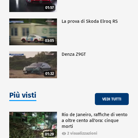
01:57
La prova di Skoda Elroq RS
03:05
Denza Z9GT
01:32
Più visti
VEDI TUTTI
Rio de Janeiro, raffiche di vento
a oltre cento all'ora: cinque
morti
2 visualizzazioni
01:29