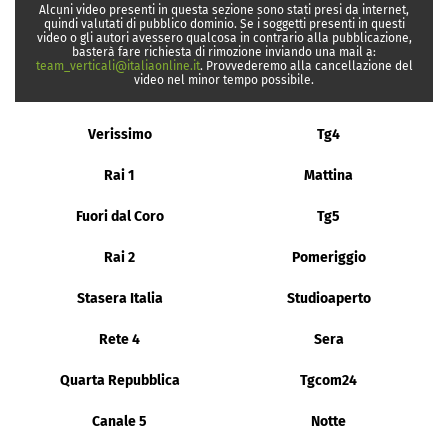
Alcuni video presenti in questa sezione sono stati presi da internet,
quindi valutati di pubblico dominio. Se i soggetti presenti in questi
video o gli autori avessero qualcosa in contrario alla pubblicazione,
basterà fare richiesta di rimozione inviando una mail a:
team_verticali@italiaonline.it
. Provvederemo alla cancellazione del
video nel minor tempo possibile.
Verissimo
Tg4
Rai 1
Mattina
Fuori dal Coro
Tg5
Rai 2
Pomeriggio
Stasera Italia
Studioaperto
Rete 4
Sera
Quarta Repubblica
Tgcom24
Canale 5
Notte