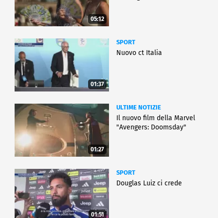
05:12
SPORT
Nuovo ct Italia
01:37
ULTIME NOTIZIE
Il nuovo film della Marvel
"Avengers: Doomsday"
01:27
SPORT
Douglas Luiz ci crede
01:51