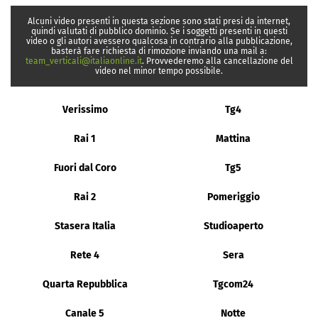
Alcuni video presenti in questa sezione sono stati presi da internet,
quindi valutati di pubblico dominio. Se i soggetti presenti in questi
video o gli autori avessero qualcosa in contrario alla pubblicazione,
basterà fare richiesta di rimozione inviando una mail a:
team_verticali@italiaonline.it
. Provvederemo alla cancellazione del
video nel minor tempo possibile.
Verissimo
Tg4
Rai 1
Mattina
Fuori dal Coro
Tg5
Rai 2
Pomeriggio
Stasera Italia
Studioaperto
Rete 4
Sera
Quarta Repubblica
Tgcom24
Canale 5
Notte