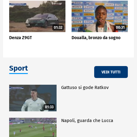
01:32
00:31
Denza Z9GT
Doualla, bronzo da sogno
Sport
VEDI TUTTI
Gattuso si gode Ratkov
01:33
Napoli, guarda che Lucca