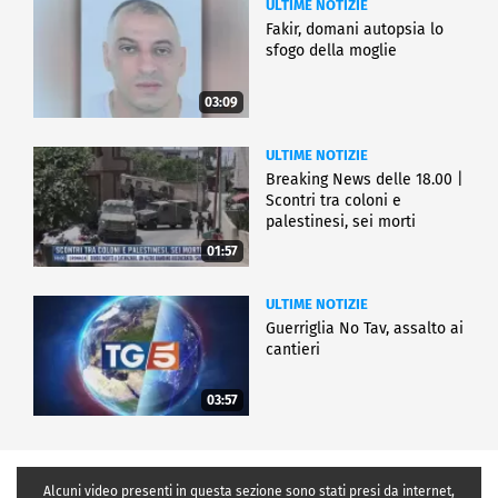
ULTIME NOTIZIE
Fakir, domani autopsia lo
sfogo della moglie
03:09
ULTIME NOTIZIE
Breaking News delle 18.00 |
Scontri tra coloni e
palestinesi, sei morti
01:57
ULTIME NOTIZIE
Guerriglia No Tav, assalto ai
cantieri
03:57
Alcuni video presenti in questa sezione sono stati presi da internet,