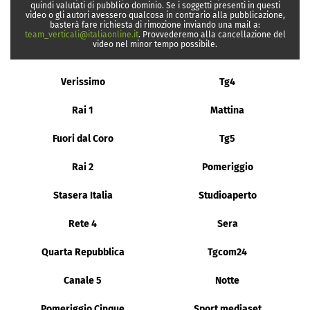
quindi valutati di pubblico dominio. Se i soggetti presenti in questi
video o gli autori avessero qualcosa in contrario alla pubblicazione,
basterà fare richiesta di rimozione inviando una mail a:
team_verticali@italiaonline.it
. Provvederemo alla cancellazione del
video nel minor tempo possibile.
Verissimo
Tg4
Rai 1
Mattina
Fuori dal Coro
Tg5
Rai 2
Pomeriggio
Stasera Italia
Studioaperto
Rete 4
Sera
Quarta Repubblica
Tgcom24
Canale 5
Notte
Pomeriggio Cinque
Sport mediaset