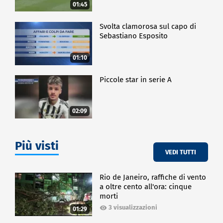
01:45
Svolta clamorosa sul capo di
Sebastiano Esposito
01:10
Piccole star in serie A
02:09
Più visti
VEDI TUTTI
Rio de Janeiro, raffiche di vento
a oltre cento all'ora: cinque
morti
3 visualizzazioni
01:29