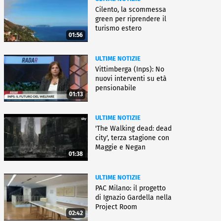
Cilento, la scommessa
green per riprendere il
turismo estero
01:56
ULTIME NOTIZIE
Vittimberga (Inps): No
nuovi interventi su età
pensionabile
01:13
ULTIME NOTIZIE
'The Walking dead: dead
city', terza stagione con
Maggie e Negan
01:38
ULTIME NOTIZIE
PAC Milano: il progetto
di Ignazio Gardella nella
Project Room
02:42