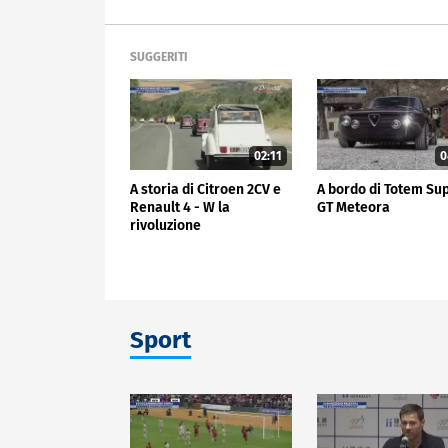
SUGGERITI
02:11
0
A storia di Citroen 2CV e
A bordo di Totem Su
Renault 4 - W la
GT Meteora
rivoluzione
Sport