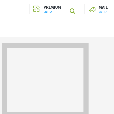
PREMIUM
MAIL
SEARCH
ENTRA
ENTRA
ENTRA