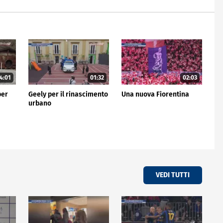
4:01
01:32
02:03
per
Geely per il rinascimento
Una nuova Fiorentina
urbano
VEDI TUTTI