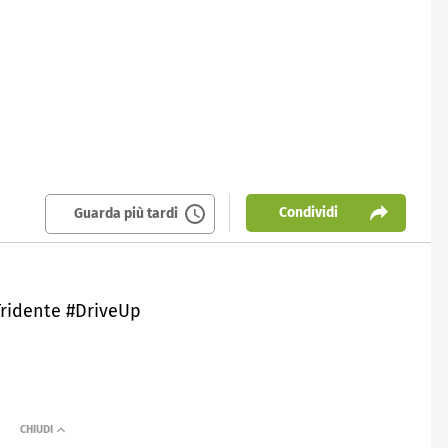
Condividi
Guarda più tardi
Tridente #DriveUp