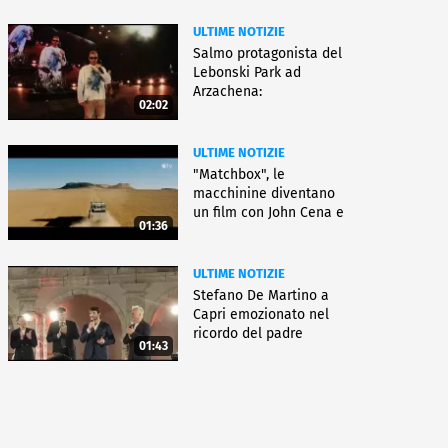
ULTIME NOTIZIE
Salmo protagonista del
Lebonski Park ad
Arzachena:
02:02
"Un'emozione"
ULTIME NOTIZIE
"Matchbox", le
macchinine diventano
un film con John Cena e
01:36
Jessica Biel
ULTIME NOTIZIE
Stefano De Martino a
Capri emozionato nel
ricordo del padre
01:43