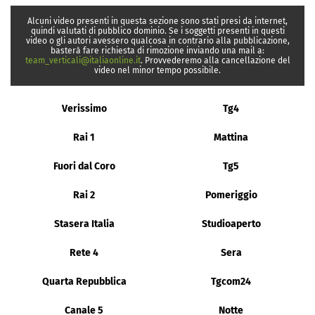
Alcuni video presenti in questa sezione sono stati presi da internet,
quindi valutati di pubblico dominio. Se i soggetti presenti in questi
video o gli autori avessero qualcosa in contrario alla pubblicazione,
basterà fare richiesta di rimozione inviando una mail a:
team_verticali@italiaonline.it
. Provvederemo alla cancellazione del
video nel minor tempo possibile.
Verissimo
Tg4
Rai 1
Mattina
Fuori dal Coro
Tg5
Rai 2
Pomeriggio
Stasera Italia
Studioaperto
Rete 4
Sera
Quarta Repubblica
Tgcom24
Canale 5
Notte