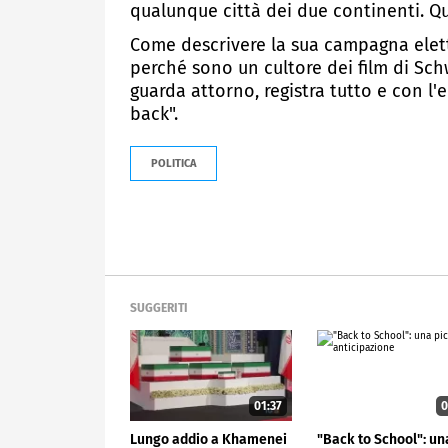
qualunque città dei due continenti. Qu
Come descrivere la sua campagna elett
perché sono un cultore dei film di Schw
guarda attorno, registra tutto e con l'
back".
POLITICA
SUGGERITI
01:37
0
Lungo addio a Khamenei
"Back to School": un