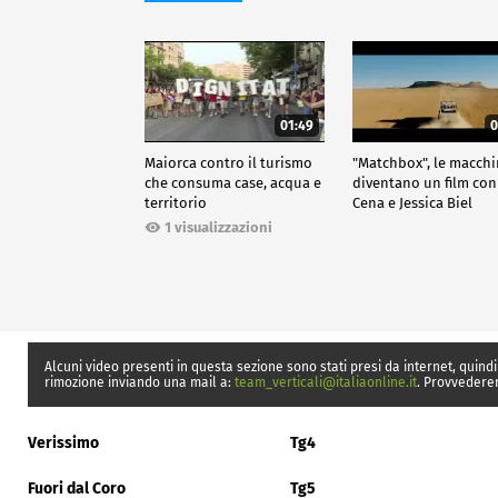
01:49
0
Maiorca contro il turismo
"Matchbox", le macch
che consuma case, acqua e
diventano un film con
territorio
Cena e Jessica Biel
1 visualizzazioni
Alcuni video presenti in questa sezione sono stati presi da internet, quindi
rimozione inviando una mail a:
team_verticali@italiaonline.it
. Provvedere
Verissimo
Tg4
Fuori dal Coro
Tg5