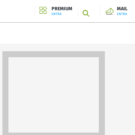
PREMIUM
MAIL
SEARCH
ENTRA
ENTRA
ENTRA