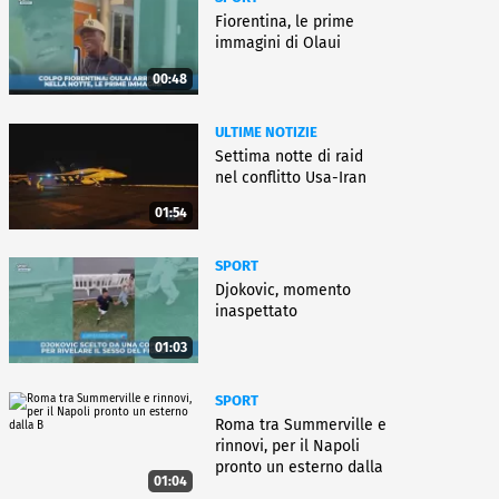
Fiorentina, le prime
immagini di Olaui
00:48
ULTIME NOTIZIE
Settima notte di raid
nel conflitto Usa-Iran
01:54
SPORT
Djokovic, momento
inaspettato
01:03
SPORT
Roma tra Summerville e
rinnovi, per il Napoli
pronto un esterno dalla
01:04
B