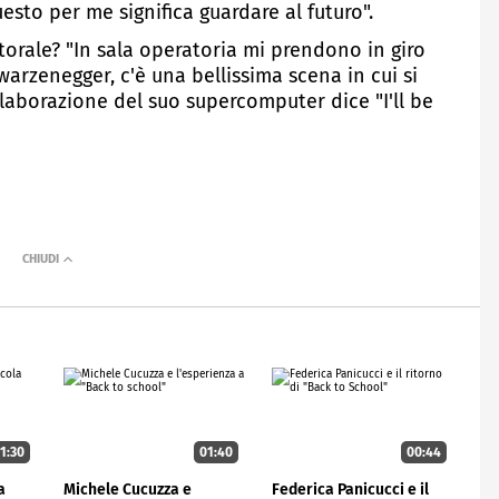
esto per me significa guardare al futuro".
orale? "In sala operatoria mi prendono in giro
arzenegger, c'è una bellissima scena in cui si
elaborazione del suo supercomputer dice "I'll be
1:30
01:40
00:44
a
Michele Cucuzza e
Federica Panicucci e il