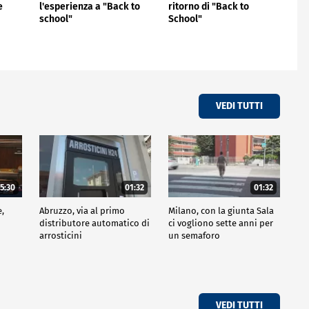
e
l'esperienza a "Back to
ritorno di "Back to
school"
School"
VEDI TUTTI
5:30
01:32
01:32
e,
Abruzzo, via al primo
Milano, con la giunta Sala
distributore automatico di
ci vogliono sette anni per
arrosticini
un semaforo
VEDI TUTTI