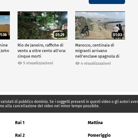
1:36
01:29
01:03
inine
Rio de Janeiro, raffiche di
Marocco, centinaia di
 John
vento a oltre cento all'ora:
migranti arrivano
cinque morti
nell'enclave spagnola di
Ceuta
5 visualizzazioni
4 visualizzazioni
 valutati di pubblico dominio. Se i soggetti presenti in questi video o gli autori av
mo alla cancellazione del video nel minor tempo possibile.
Rai 1
Mattina
Rai 2
Pomeriggio