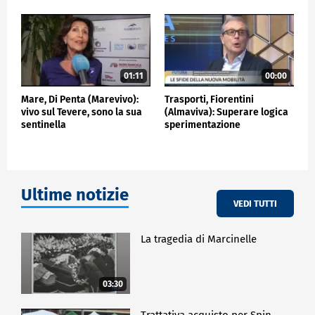
Lo ha dichiarato Alberto Tripi, Presidente di
Almaviva, Gruppo italiano di innovazione digitale,
campaign partner della XIV edizione di Mediterraneo
da Remare presentata a Roma
01:11
00:00
CRONACA
Mare, Di Penta (Marevivo):
Trasporti, Fiorentini
vivo sul Tevere, sono la sua
(Almaviva): Superare logica
sentinella
sperimentazione
Ultime notizie
VEDI TUTTI
La tragedia di Marcinelle
03:30
Trattativa acquisto per Spin