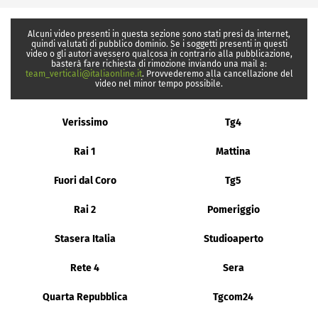
Alcuni video presenti in questa sezione sono stati presi da internet,
quindi valutati di pubblico dominio. Se i soggetti presenti in questi
video o gli autori avessero qualcosa in contrario alla pubblicazione,
basterà fare richiesta di rimozione inviando una mail a:
team_verticali@italiaonline.it
. Provvederemo alla cancellazione del
video nel minor tempo possibile.
Verissimo
Tg4
Rai 1
Mattina
Fuori dal Coro
Tg5
Rai 2
Pomeriggio
Stasera Italia
Studioaperto
Rete 4
Sera
Quarta Repubblica
Tgcom24