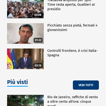
Time resta aperta, Gualtieri al
presidio
03:08
Picchiato senza pietà, fermati 4
giovanissimi
01:22
Controlli frontiere, è crisi Italia-
Spagna
03:19
Più visti
VEDI TUTTI
Rio de Janeiro, raffiche di vento
a oltre cento all'ora: cinque