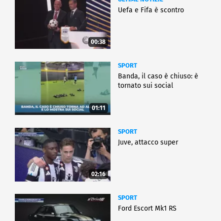
Uefa e Fifa è scontro
00:38
SPORT
Banda, il caso è chiuso: è
tornato sui social
01:11
SPORT
Juve, attacco super
02:16
SPORT
Ford Escort Mk1 RS