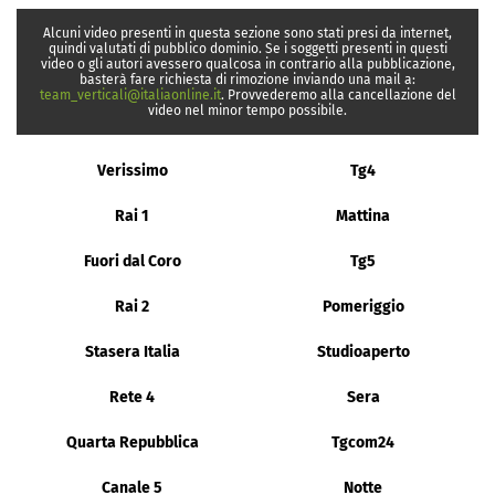
Alcuni video presenti in questa sezione sono stati presi da internet,
quindi valutati di pubblico dominio. Se i soggetti presenti in questi
video o gli autori avessero qualcosa in contrario alla pubblicazione,
basterà fare richiesta di rimozione inviando una mail a:
team_verticali@italiaonline.it
. Provvederemo alla cancellazione del
video nel minor tempo possibile.
Verissimo
Tg4
Rai 1
Mattina
Fuori dal Coro
Tg5
Rai 2
Pomeriggio
Stasera Italia
Studioaperto
Rete 4
Sera
Quarta Repubblica
Tgcom24
Canale 5
Notte