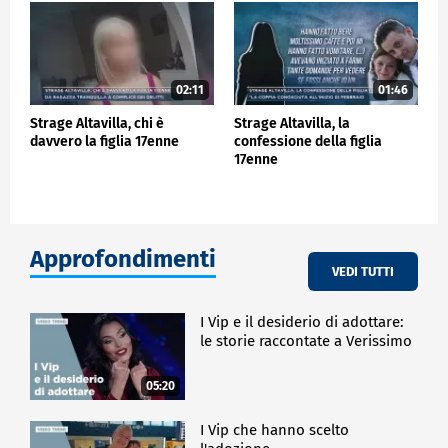
02:11
01:46
Strage Altavilla, chi è
Strage Altavilla, la
davvero la figlia 17enne
confessione della figlia
17enne
Approfondimenti
VEDI TUTTI
I Vip e il desiderio di adottare:
le storie raccontate a Verissimo
05:20
I Vip che hanno scelto