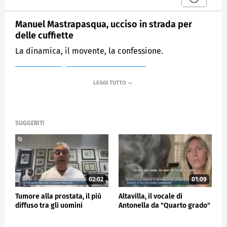
Manuel Mastrapasqua, ucciso in strada per
delle cuffiette
La dinamica, il movente, la confessione.
MEDIASET
MATTINO CINQUE NEWS
SUGGERITI
02:02
01:09
Tumore alla prostata, il più
Altavilla, il vocale di
diffuso tra gli uomini
Antonella da "Quarto grado"