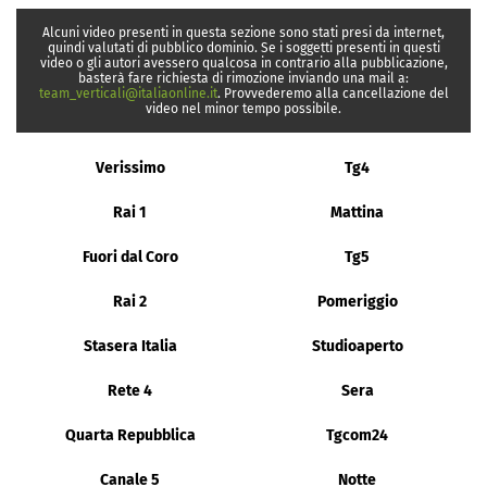
Alcuni video presenti in questa sezione sono stati presi da internet,
quindi valutati di pubblico dominio. Se i soggetti presenti in questi
video o gli autori avessero qualcosa in contrario alla pubblicazione,
basterà fare richiesta di rimozione inviando una mail a:
team_verticali@italiaonline.it
. Provvederemo alla cancellazione del
video nel minor tempo possibile.
Verissimo
Tg4
Rai 1
Mattina
Fuori dal Coro
Tg5
Rai 2
Pomeriggio
Stasera Italia
Studioaperto
Rete 4
Sera
Quarta Repubblica
Tgcom24
Canale 5
Notte