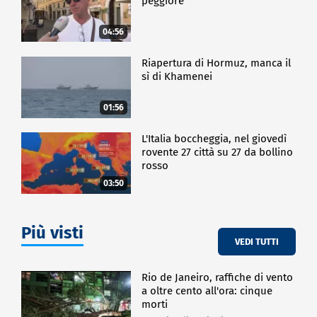
peggiore
04:56
Riapertura di Hormuz, manca il
sì di Khamenei
01:56
L'Italia boccheggia, nel giovedì
rovente 27 città su 27 da bollino
rosso
03:50
Più visti
VEDI TUTTI
Rio de Janeiro, raffiche di vento
a oltre cento all'ora: cinque
morti