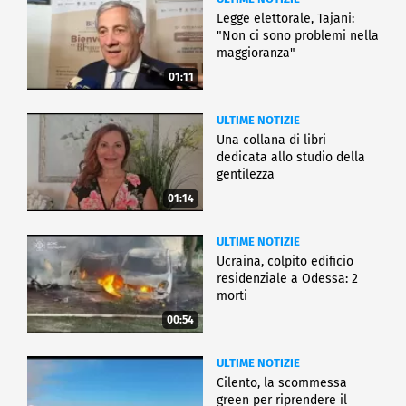
Legge elettorale, Tajani:
"Non ci sono problemi nella
maggioranza"
01:11
ULTIME NOTIZIE
Una collana di libri
dedicata allo studio della
gentilezza
01:14
ULTIME NOTIZIE
Ucraina, colpito edificio
residenziale a Odessa: 2
morti
00:54
ULTIME NOTIZIE
Cilento, la scommessa
green per riprendere il