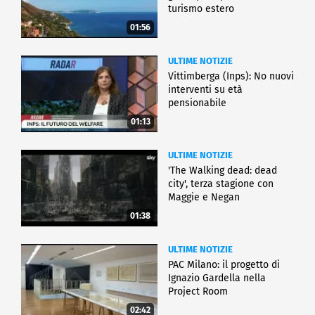
turismo estero
01:56
ULTIME NOTIZIE
Vittimberga (Inps): No nuovi
interventi su età
pensionabile
01:13
ULTIME NOTIZIE
'The Walking dead: dead
city', terza stagione con
Maggie e Negan
01:38
ULTIME NOTIZIE
PAC Milano: il progetto di
Ignazio Gardella nella
Project Room
02:42