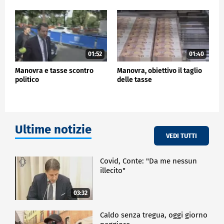
POLITICA
01:52
01:40
Manovra e tasse scontro
Manovra, obiettivo il taglio
politico
delle tasse
Ultime notizie
VEDI TUTTI
Covid, Conte: "Da me nessun
illecito"
03:32
Caldo senza tregua, oggi giorno