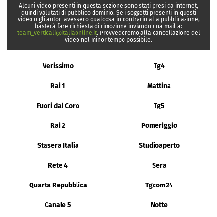
Alcuni video presenti in questa sezione sono stati presi da internet,
quindi valutati di pubblico dominio. Se i soggetti presenti in questi
video o gli autori avessero qualcosa in contrario alla pubblicazione,
basterà fare richiesta di rimozione inviando una mail a:
team_verticali@italiaonline.it
. Provvederemo alla cancellazione del
video nel minor tempo possibile.
Verissimo
Tg4
Rai 1
Mattina
Fuori dal Coro
Tg5
Rai 2
Pomeriggio
Stasera Italia
Studioaperto
Rete 4
Sera
Quarta Repubblica
Tgcom24
Canale 5
Notte