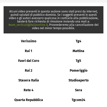
Alcuni video presenti in questa sezione sono stati presi da internet,
quindi valutati di pubblico dominio. Se i soggetti presenti in questi
video o gli autori avessero qualcosa in contrario alla pubblicazione,
basterà fare richiesta di rimozione inviando una mail a:
team_verticali@italiaonline.it
. Provvederemo alla cancellazione del
video nel minor tempo possibile.
Verissimo
Tg4
Rai 1
Mattina
Fuori dal Coro
Tg5
Rai 2
Pomeriggio
Stasera Italia
Studioaperto
Rete 4
Sera
Quarta Repubblica
Tgcom24