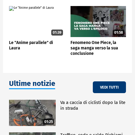
CRONACA
01:39
01:58
Le "Anime parallele" di
Fenomeno One Piece, la
Laura
saga manga verso la sua
conclusione
Ultime notizie
VEDI TUTTI
Va a caccia di ciclisti dopo la lite
in strada
01:25
Traffico, code e caldo Richiami