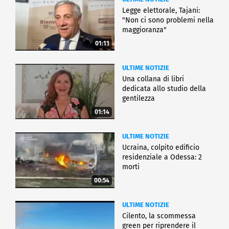
Legge elettorale, Tajani:
"Non ci sono problemi nella
maggioranza"
01:11
ULTIME NOTIZIE
Una collana di libri
dedicata allo studio della
gentilezza
01:14
ULTIME NOTIZIE
Ucraina, colpito edificio
residenziale a Odessa: 2
morti
00:54
ULTIME NOTIZIE
Cilento, la scommessa
green per riprendere il