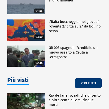
sì di Khamenei
01:56
L'Italia boccheggia, nel giovedì
rovente 27 città su 27 da bollino
rosso
03:50
Gli 007 spagnoli, "credibile un
nuovo assalto a Ceuta a
Ferragosto"
02:34
Più visti
VEDI TUTTI
Rio de Janeiro, raffiche di vento
a oltre cento all'ora: cinque
morti