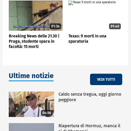
01:34
01:40
Breaking News delle 21.30 |
Texas: 9 morti in una
Praga, studente spara in
sparatoria
facoltà: 15 morti
Ultime notizie
VEDI TUTTI
Caldo senza tregua, oggi giorno
peggiore
04:56
Riapertura di Hormuz, manca il