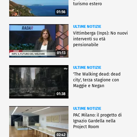
turismo estero
01:56
ULTIME NOTIZIE
Vittimberga (Inps): No nuovi
interventi su età
pensionabile
01:13
ULTIME NOTIZIE
'The Walking dead: dead
city', terza stagione con
Maggie e Negan
01:38
ULTIME NOTIZIE
PAC Milano: il progetto di
Ignazio Gardella nella
Project Room
02:42