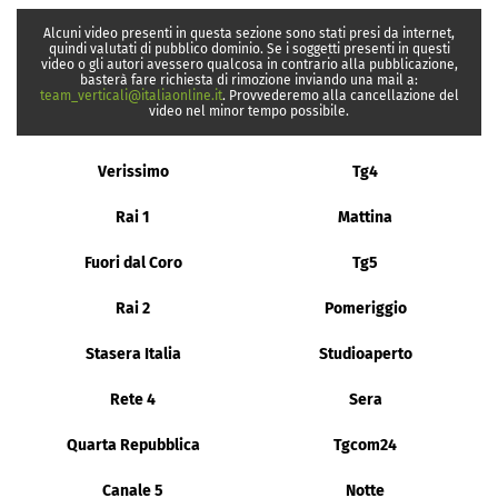
Alcuni video presenti in questa sezione sono stati presi da internet,
quindi valutati di pubblico dominio. Se i soggetti presenti in questi
video o gli autori avessero qualcosa in contrario alla pubblicazione,
basterà fare richiesta di rimozione inviando una mail a:
team_verticali@italiaonline.it
. Provvederemo alla cancellazione del
video nel minor tempo possibile.
Verissimo
Tg4
Rai 1
Mattina
Fuori dal Coro
Tg5
Rai 2
Pomeriggio
Stasera Italia
Studioaperto
Rete 4
Sera
Quarta Repubblica
Tgcom24
Canale 5
Notte