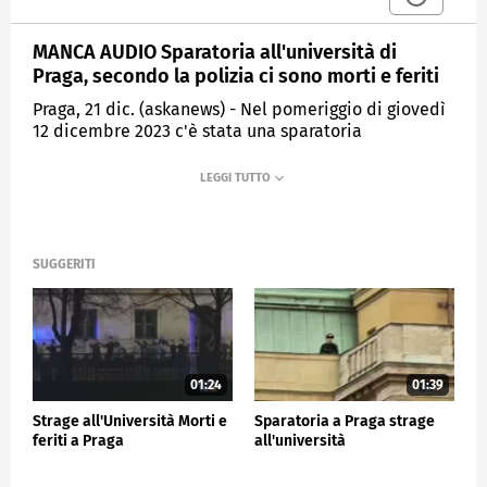
MANCA AUDIO Sparatoria all'università di
Praga, secondo la polizia ci sono morti e feriti
Praga, 21 dic. (askanews) - Nel pomeriggio di giovedì
12 dicembre 2023 c'è stata una sparatoria
all'Università di Praga, nel pieno centro della
capitale ceca che, secondo le prime notizie, ha
causato morti e feriti.
La polizia, immediatamente accorsa sul posto, ha
neutralizzato il responsabile della sparatoria.
SUGGERITI
I fatti si sono svolti presso la facoltà di arte
dell'Università Carlo, in piazza Jan Palach che è stata
chiusa e circondata mentre i poliziotti hanno
invitato la popolazione a restare in casa.
01:24
01:39
ESTERI
Strage all'Università Morti e
Sparatoria a Praga strage
feriti a Praga
all'università