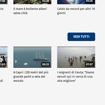
1:56
03:28
05:26
zio
Il mare è bollente alberi
Caldo da record per altri 10
salva città
giorni
VEDI TUTTI
1:03
00:33
01:07
A Capri i 220 metri del più
I migranti di Ceuta: "Siamo
grande yacht a vela del
venuti qui in cerca di una
 di
mondo
vita migliore"