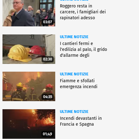
Roggero resta in
carcere, i famigliari dei
rapinatori adesso
03:07
battono cassa
ULTIME NOTIZIE
I cantieri fermi e
l'edilizia al palo, il grido
d'allarme degli
02:30
architetti
ULTIME NOTIZIE
Fiamme e sfollati
emergenza incendi
04:35
ULTIME NOTIZIE
Incendi devastanti in
Francia e Spagna
01:49