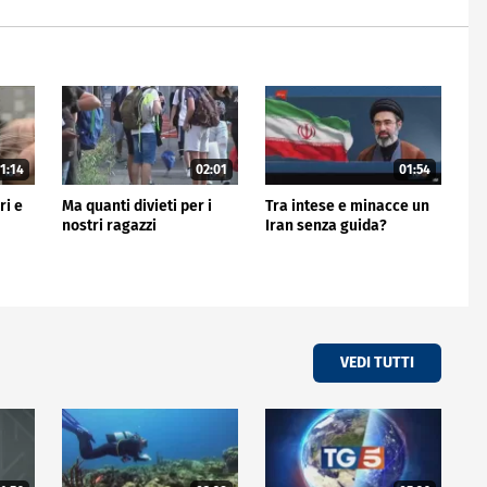
1:14
02:01
01:54
ri e
Ma quanti divieti per i
Tra intese e minacce un
nostri ragazzi
Iran senza guida?
VEDI TUTTI