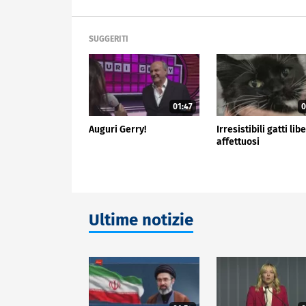
SUGGERITI
01:47
0
Auguri Gerry!
Irresistibili gatti libe
affettuosi
Ultime notizie