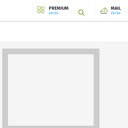
PREMIUM
MAIL
SEARCH
ENTRA
ENTRA
ENTRA