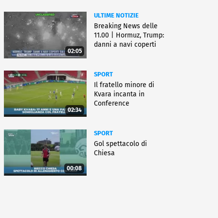
ULTIME NOTIZIE
Breaking News delle
11.00 | Hormuz, Trump:
danni a navi coperti
02:05
dall'Iran
SPORT
Il fratello minore di
Kvara incanta in
Conference
02:34
SPORT
Gol spettacolo di
Chiesa
00:08