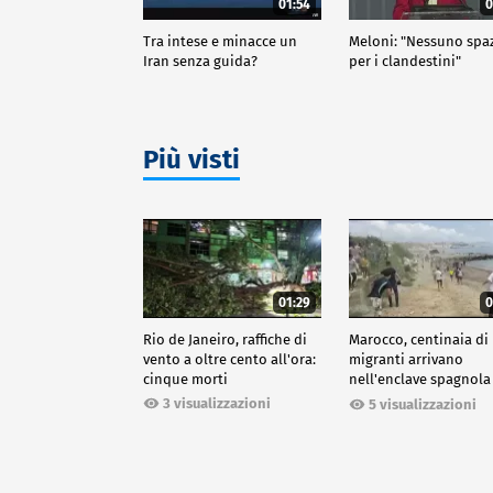
01:54
0
Tra intese e minacce un
Meloni: "Nessuno spa
Iran senza guida?
per i clandestini"
Più visti
01:29
0
Rio de Janeiro, raffiche di
Marocco, centinaia di
vento a oltre cento all'ora:
migranti arrivano
cinque morti
nell'enclave spagnola
Ceuta
3 visualizzazioni
5 visualizzazioni