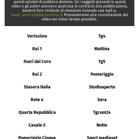
quindi valutati di pubblico dominio. Se i soggetti presenti in questi
video o gli autori avessero qualcosa in contrario alla pubblicazione,
basterà fare richiesta di rimozione inviando una mail a:
team_verticali@italiaonline.it
. Provvederemo alla cancellazione del
video nel minor tempo possibile.
Verissimo
Tg4
Rai 1
Mattina
Fuori dal Coro
Tg5
Rai 2
Pomeriggio
Stasera Italia
Studioaperto
Rete 4
Sera
Quarta Repubblica
Tgcom24
Canale 5
Notte
Pomeriggio Cinque
Sport mediaset