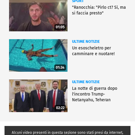
SPORT
"Ranocchia: "Pirlo ct? Sì, ma
si faccia presto"
01:05
ULTIME NOTIZIE
Un esoscheletro per
camminare e nuotare!
01:34
ULTIME NOTIZIE
La notte di guerra dopo
l'incontro Trump-
Netanyahu, Teheran
all'attacco
02:22
Alcuni video presenti in questa sezione sono stati presi da internet,