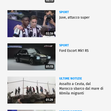
02:15
SPORT
Juve, attacco super
02:16
SPORT
Ford Escort Mk1 RS
01:15
ULTIME NOTIZIE
Assalto a Ceuta, dal
Marocco sbarco dal mare di
60mila migranti
01:29