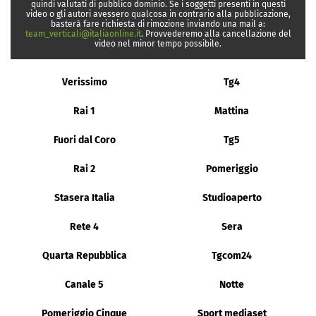
quindi valutati di pubblico dominio. Se i soggetti presenti in questi
video o gli autori avessero qualcosa in contrario alla pubblicazione,
basterà fare richiesta di rimozione inviando una mail a:
team_verticali@italiaonline.it
. Provvederemo alla cancellazione del
video nel minor tempo possibile.
Verissimo
Tg4
Rai 1
Mattina
Fuori dal Coro
Tg5
Rai 2
Pomeriggio
Stasera Italia
Studioaperto
Rete 4
Sera
Quarta Repubblica
Tgcom24
Canale 5
Notte
Pomeriggio Cinque
Sport mediaset