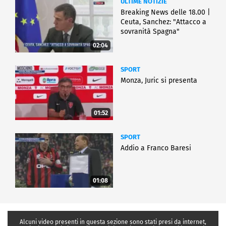
ULTIME NOTIZIE
Breaking News delle 18.00 |
Ceuta, Sanchez: "Attacco a
sovranità Spagna"
02:04
SPORT
Monza, Juric si presenta
01:52
SPORT
Addio a Franco Baresi
01:08
Alcuni video presenti in questa sezione sono stati presi da internet,