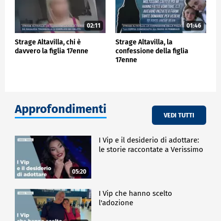
02:11
01:46
Strage Altavilla, chi è
Strage Altavilla, la
davvero la figlia 17enne
confessione della figlia
17enne
Approfondimenti
VEDI TUTTI
I Vip e il desiderio di adottare:
le storie raccontate a Verissimo
05:20
I Vip che hanno scelto
l'adozione