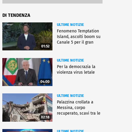
DI TENDENZA
ULTIME NOTIZIE
Fenomeno Temptation
Island, ascolti boom su
Canale 5 per il gran
01:52
finale
ULTIME NOTIZIE
Per la democrazia la
violenza virus letale
04:00
ULTIME NOTIZIE
Palazzina crollata a
Messina, corpo
recuperato, scavi tra le
02:18
macerie
ULTIME NOTIZIE