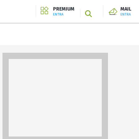
PREMIUM
MAIL
SEARCH
ENTRA
ENTRA
ENTRA