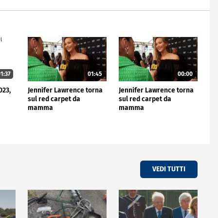
1:37
01:45
00:00
023,
Jennifer Lawrence torna
Jennifer Lawrence torna
sul red carpet da
sul red carpet da
mamma
mamma
VEDI TUTTI