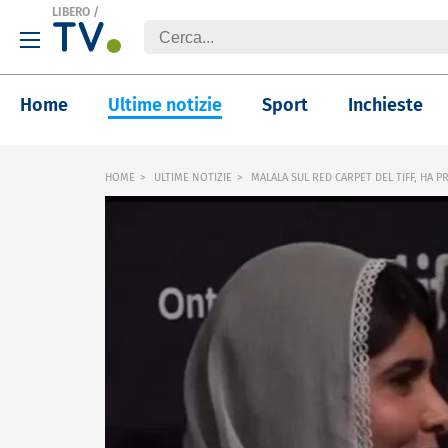
LIBERO
/
Home
Ultime notizie
Sport
Inchieste
HOME
ULTIME NOTIZIE
MALALA SUL RED CARPET DEL TIFF, HA 