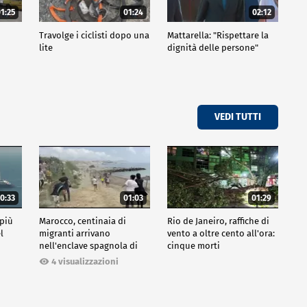
1:25
01:24
02:12
Travolge i ciclisti dopo una
Mattarella: "Rispettare la
lite
dignità delle persone"
VEDI TUTTI
0:33
01:03
01:29
 più
Marocco, centinaia di
Rio de Janeiro, raffiche di
l
migranti arrivano
vento a oltre cento all'ora:
nell'enclave spagnola di
cinque morti
Ceuta
4 visualizzazioni