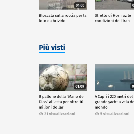
01:05
0
Bloccata sulla roccia per la
Stretto di Hormuz le
foto da brivido
condizioni dell'Iran
Più visti
01:09
0
Il pallone della "Mano de
A Capri i 220 metri del
Dios" all'asta per oltre 10
grande yacht a vela de
milioni dollari
mondo
21 visualizzazioni
5 visualizzazioni