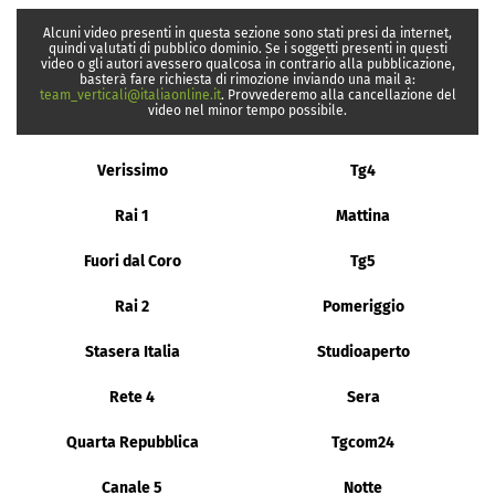
Alcuni video presenti in questa sezione sono stati presi da internet,
quindi valutati di pubblico dominio. Se i soggetti presenti in questi
video o gli autori avessero qualcosa in contrario alla pubblicazione,
basterà fare richiesta di rimozione inviando una mail a:
team_verticali@italiaonline.it
. Provvederemo alla cancellazione del
video nel minor tempo possibile.
Verissimo
Tg4
Rai 1
Mattina
Fuori dal Coro
Tg5
Rai 2
Pomeriggio
Stasera Italia
Studioaperto
Rete 4
Sera
Quarta Repubblica
Tgcom24
Canale 5
Notte