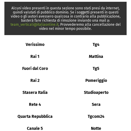
Alcuni video presenti in questa sezione sono stati presi da internet,
quindi valutati di pubblico dominio. Se i soggetti presenti in questi
video o gli autori avessero qualcosa in contrario alla pubblicazione,
basterà fare richiesta di rimozione inviando una mail a:
team_verticali@italiaonline.it
. Provvederemo alla cancellazione del
video nel minor tempo possibile.
Verissimo
Tg4
Rai 1
Mattina
Fuori dal Coro
Tg5
Rai 2
Pomeriggio
Stasera Italia
Studioaperto
Rete 4
Sera
Quarta Repubblica
Tgcom24
Canale 5
Notte