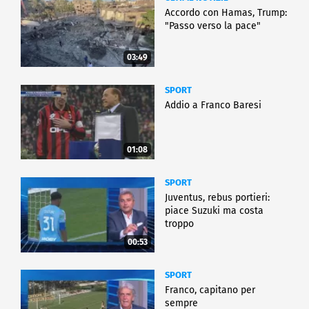
Accordo con Hamas, Trump:
"Passo verso la pace"
03:49
SPORT
Addio a Franco Baresi
01:08
SPORT
Juventus, rebus portieri:
piace Suzuki ma costa
troppo
00:53
SPORT
Franco, capitano per
sempre