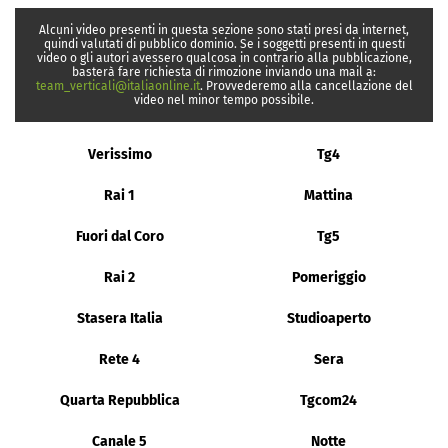
Alcuni video presenti in questa sezione sono stati presi da internet,
quindi valutati di pubblico dominio. Se i soggetti presenti in questi
video o gli autori avessero qualcosa in contrario alla pubblicazione,
basterà fare richiesta di rimozione inviando una mail a:
team_verticali@italiaonline.it
. Provvederemo alla cancellazione del
video nel minor tempo possibile.
Verissimo
Tg4
Rai 1
Mattina
Fuori dal Coro
Tg5
Rai 2
Pomeriggio
Stasera Italia
Studioaperto
Rete 4
Sera
Quarta Repubblica
Tgcom24
Canale 5
Notte