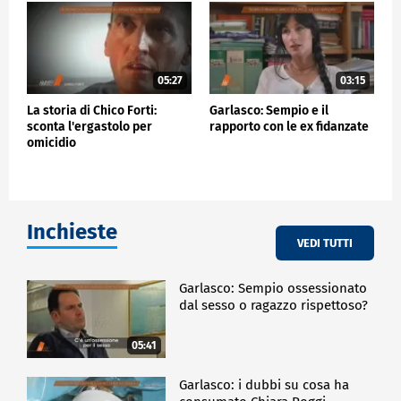
05:27
03:15
La storia di Chico Forti:
Garlasco: Sempio e il
sconta l'ergastolo per
rapporto con le ex fidanzate
omicidio
Inchieste
VEDI TUTTI
Garlasco: Sempio ossessionato
dal sesso o ragazzo rispettoso?
05:41
Garlasco: i dubbi su cosa ha