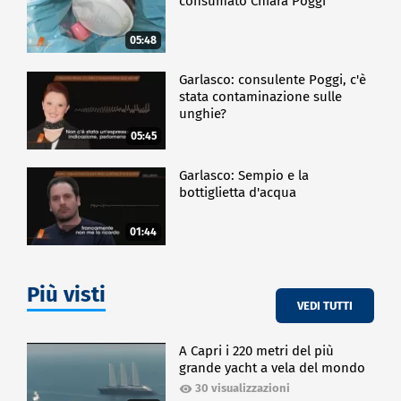
consumato Chiara Poggi
05:48
Garlasco: consulente Poggi, c'è
stata contaminazione sulle
unghie?
05:45
Garlasco: Sempio e la
bottiglietta d'acqua
01:44
Più visti
VEDI TUTTI
A Capri i 220 metri del più
grande yacht a vela del mondo
30 visualizzazioni