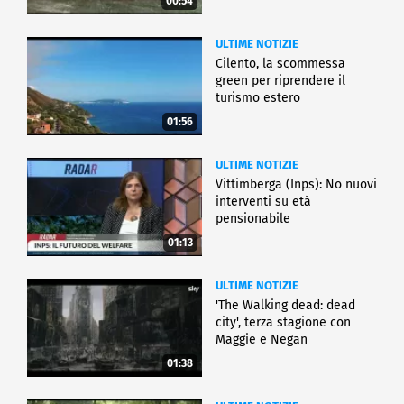
00:54
ULTIME NOTIZIE
Cilento, la scommessa
green per riprendere il
turismo estero
01:56
ULTIME NOTIZIE
Vittimberga (Inps): No nuovi
interventi su età
pensionabile
01:13
ULTIME NOTIZIE
'The Walking dead: dead
city', terza stagione con
Maggie e Negan
01:38