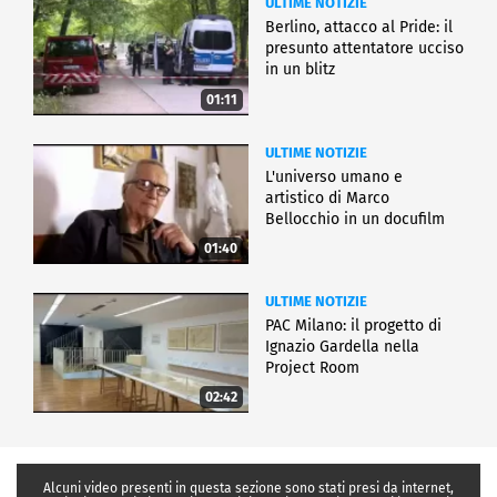
ULTIME NOTIZIE
Berlino, attacco al Pride: il
presunto attentatore ucciso
in un blitz
01:11
ULTIME NOTIZIE
L'universo umano e
artistico di Marco
Bellocchio in un docufilm
01:40
ULTIME NOTIZIE
PAC Milano: il progetto di
Ignazio Gardella nella
Project Room
02:42
Alcuni video presenti in questa sezione sono stati presi da internet,