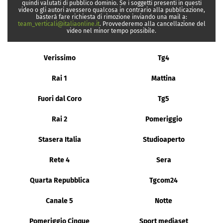
quindi valutati di pubblico dominio. Se i soggetti presenti in questi
video o gli autori avessero qualcosa in contrario alla pubblicazione,
basterà fare richiesta di rimozione inviando una mail a:
team_verticali@italiaonline.it
. Provvederemo alla cancellazione del
video nel minor tempo possibile.
Verissimo
Tg4
Rai 1
Mattina
Fuori dal Coro
Tg5
Rai 2
Pomeriggio
Stasera Italia
Studioaperto
Rete 4
Sera
Quarta Repubblica
Tgcom24
Canale 5
Notte
Pomeriggio Cinque
Sport mediaset