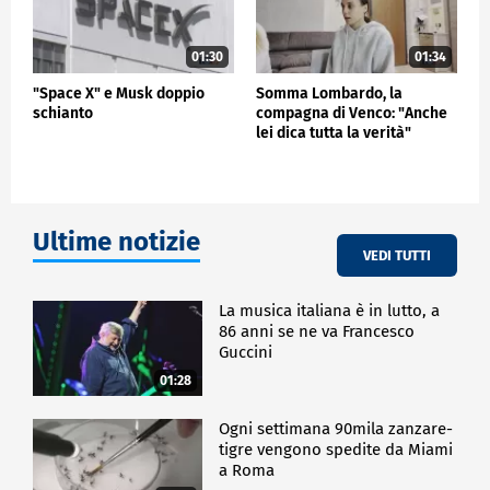
01:30
01:34
"Space X" e Musk doppio
Somma Lombardo, la
schianto
compagna di Venco: "Anche
lei dica tutta la verità"
Ultime notizie
VEDI TUTTI
La musica italiana è in lutto, a
86 anni se ne va Francesco
Guccini
01:28
Ogni settimana 90mila zanzare-
tigre vengono spedite da Miami
a Roma