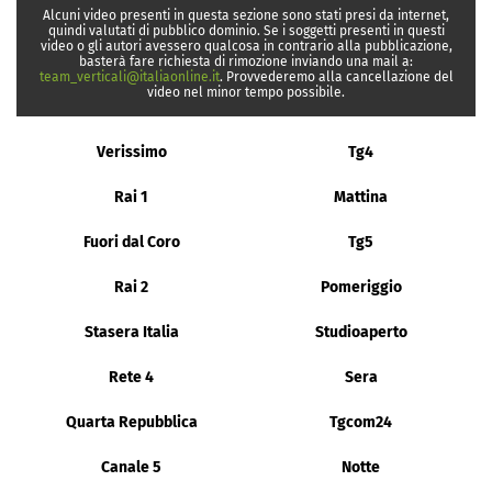
Alcuni video presenti in questa sezione sono stati presi da internet,
quindi valutati di pubblico dominio. Se i soggetti presenti in questi
video o gli autori avessero qualcosa in contrario alla pubblicazione,
basterà fare richiesta di rimozione inviando una mail a:
team_verticali@italiaonline.it
. Provvederemo alla cancellazione del
video nel minor tempo possibile.
Verissimo
Tg4
Rai 1
Mattina
Fuori dal Coro
Tg5
Rai 2
Pomeriggio
Stasera Italia
Studioaperto
Rete 4
Sera
Quarta Repubblica
Tgcom24
Canale 5
Notte