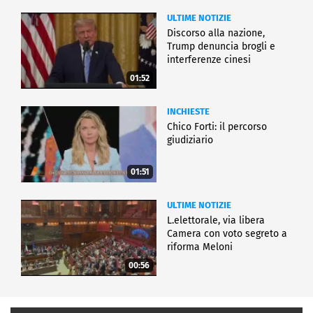
ULTIME NOTIZIE
Discorso alla nazione,
Trump denuncia brogli e
interferenze cinesi
01:52
INCHIESTE
Chico Forti: il percorso
giudiziario
01:51
ULTIME NOTIZIE
L.elettorale, via libera
Camera con voto segreto a
riforma Meloni
00:56