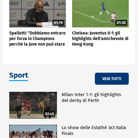
01:19
01:30
Spalletti: "Dobbiamo entrare
Chelsea-Juventus 0-1: gli
per forza in Champions
highlights dell'amichevole di
perché la Juve non può stare
Hong Kong
fuori"
Sport
VEDI TUTTI
Milan-Inter 1-1: gli highlights
del derby di Perth
02:45
Lo show delle Estathé 3x3 Italia
Finals