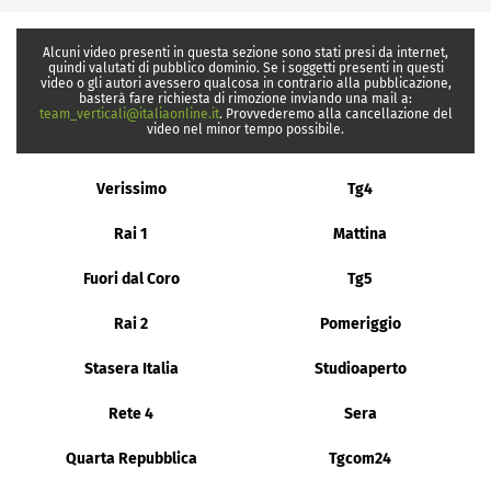
Alcuni video presenti in questa sezione sono stati presi da internet,
quindi valutati di pubblico dominio. Se i soggetti presenti in questi
video o gli autori avessero qualcosa in contrario alla pubblicazione,
basterà fare richiesta di rimozione inviando una mail a:
team_verticali@italiaonline.it
. Provvederemo alla cancellazione del
video nel minor tempo possibile.
Verissimo
Tg4
Rai 1
Mattina
Fuori dal Coro
Tg5
Rai 2
Pomeriggio
Stasera Italia
Studioaperto
Rete 4
Sera
Quarta Repubblica
Tgcom24