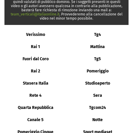
quindi valutati di pubblico dominio. Se i soggetti presenti in questi
video o gli autori avessero qualcosa in contrario alla pubblicazione,
basterà fare richiesta di rimozione inviando una mail a:
team_verticali@italiaonline.it
. Provvederemo alla cancellazione del
video nel minor tempo possibile.
Verissimo
Tg4
Rai 1
Mattina
Fuori dal Coro
Tg5
Rai 2
Pomeriggio
Stasera Italia
Studioaperto
Rete 4
Sera
Quarta Repubblica
Tgcom24
Canale 5
Notte
Pomeriggio Cinque
Sport mediaset