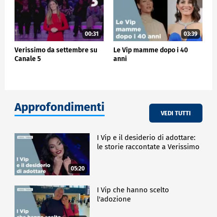
00:31
03:39
Verissimo da settembre su
Le Vip mamme dopo i 40
Canale 5
anni
Approfondimenti
VEDI TUTTI
I Vip e il desiderio di adottare:
le storie raccontate a Verissimo
05:20
I Vip che hanno scelto
l'adozione