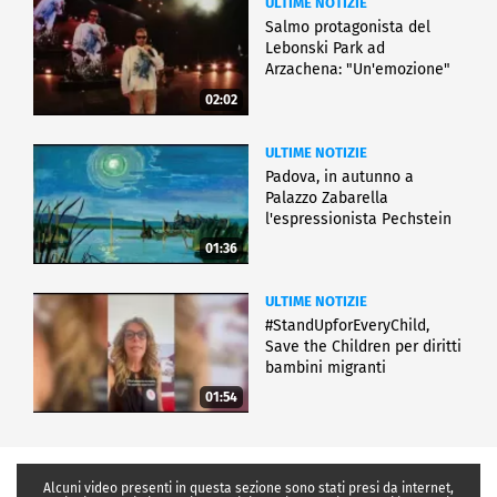
ULTIME NOTIZIE
Salmo protagonista del
Lebonski Park ad
Arzachena: "Un'emozione"
02:02
ULTIME NOTIZIE
Padova, in autunno a
Palazzo Zabarella
l'espressionista Pechstein
01:36
ULTIME NOTIZIE
#StandUpforEveryChild,
Save the Children per diritti
bambini migranti
01:54
Alcuni video presenti in questa sezione sono stati presi da internet,