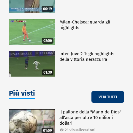
00:19
Milan-Chelsea: guarda gli
highlights
02:56
Inter-Juve 2-1: gli highlights
della vittoria nerazzurra
01:30
Più visti
VEDI TUTTI
Il pallone della "Mano de Dios"
all'asta per oltre 10 milioni
dollari
21 visualizzazioni
01:09