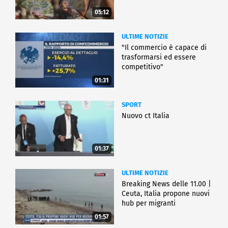
05:12
ULTIME NOTIZIE
"Il commercio è capace di
trasformarsi ed essere
competitivo"
01:31
SPORT
Nuovo ct Italia
01:37
ULTIME NOTIZIE
Breaking News delle 11.00 |
Ceuta, Italia propone nuovi
hub per migranti
01:57