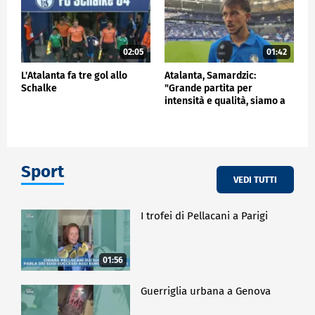
02:05
01:42
L'Atalanta fa tre gol allo
Atalanta, Samardzic:
Schalke
"Grande partita per
intensità e qualità, siamo a
buon punto"
Sport
VEDI TUTTI
I trofei di Pellacani a Parigi
01:56
Guerriglia urbana a Genova