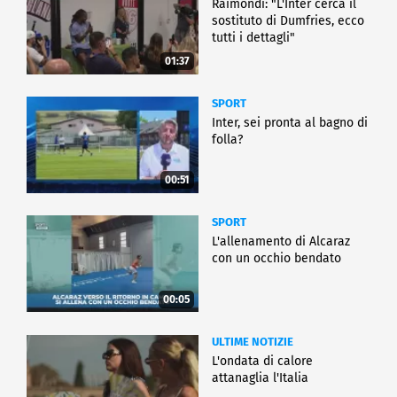
Raimondi: "L'Inter cerca il
sostituto di Dumfries, ecco
tutti i dettagli"
01:37
SPORT
Inter, sei pronta al bagno di
folla?
00:51
SPORT
L'allenamento di Alcaraz
con un occhio bendato
00:05
ULTIME NOTIZIE
L'ondata di calore
attanaglia l'Italia