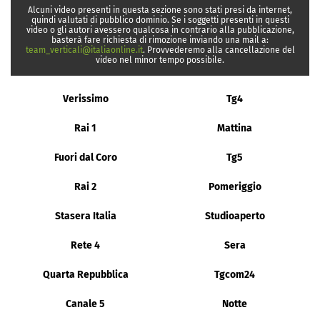
Alcuni video presenti in questa sezione sono stati presi da internet,
quindi valutati di pubblico dominio. Se i soggetti presenti in questi
video o gli autori avessero qualcosa in contrario alla pubblicazione,
basterà fare richiesta di rimozione inviando una mail a:
team_verticali@italiaonline.it
. Provvederemo alla cancellazione del
video nel minor tempo possibile.
Verissimo
Tg4
Rai 1
Mattina
Fuori dal Coro
Tg5
Rai 2
Pomeriggio
Stasera Italia
Studioaperto
Rete 4
Sera
Quarta Repubblica
Tgcom24
Canale 5
Notte