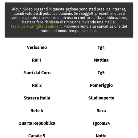
Alcuni video presenti in questa sezione sono stati presi da internet,
quindi valutati di pubblico dominio. Se i soggetti presenti in questi
video o gli autori avessero qualcosa in contrario alla pubblicazione,
basterà fare richiesta di rimozione inviando una mail a:
team_verticali@italiaonline.it
. Provvederemo alla cancellazione del
video nel minor tempo possibile.
Verissimo
Tg4
Rai 1
Mattina
Fuori dal Coro
Tg5
Rai 2
Pomeriggio
Stasera Italia
Studioaperto
Rete 4
Sera
Quarta Repubblica
Tgcom24
Canale 5
Notte