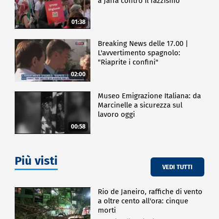
a Jaffa contro il razzismo
La sua prima regia l'ha definita un'esperienza
meravigliosa: "Io ho provato una sensazione di
01:38
pienezza che raramente ho provato facendo il mio
mestiere" ha dichiarato.
Breaking News delle 17.00 |
L'avvertimento spagnolo:
"Riaprite i confini"
SPETTACOLO
02:00
Museo Emigrazione Italiana: da
Marcinelle a sicurezza sul
lavoro oggi
00:58
Più visti
VEDI TUTTI
Rio de Janeiro, raffiche di vento
a oltre cento all'ora: cinque
morti