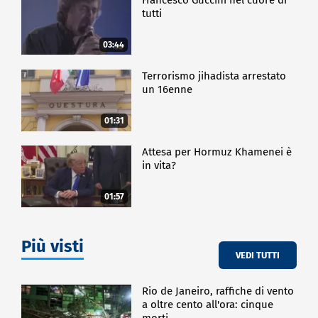
tutti
03:44
Terrorismo jihadista arrestato
un 16enne
01:31
Attesa per Hormuz Khamenei è
in vita?
01:57
Più visti
VEDI TUTTI
Rio de Janeiro, raffiche di vento
a oltre cento all'ora: cinque