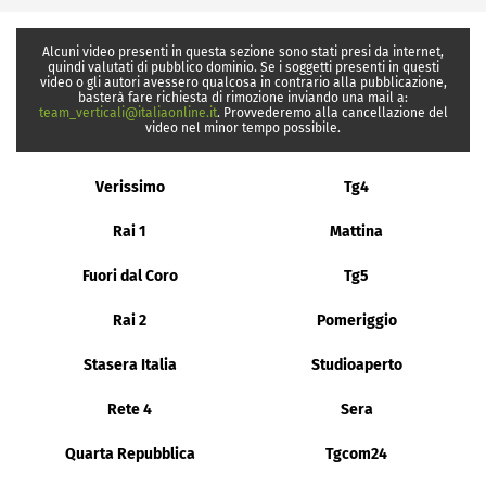
Alcuni video presenti in questa sezione sono stati presi da internet,
quindi valutati di pubblico dominio. Se i soggetti presenti in questi
video o gli autori avessero qualcosa in contrario alla pubblicazione,
basterà fare richiesta di rimozione inviando una mail a:
team_verticali@italiaonline.it
. Provvederemo alla cancellazione del
video nel minor tempo possibile.
Verissimo
Tg4
Rai 1
Mattina
Fuori dal Coro
Tg5
Rai 2
Pomeriggio
Stasera Italia
Studioaperto
Rete 4
Sera
Quarta Repubblica
Tgcom24