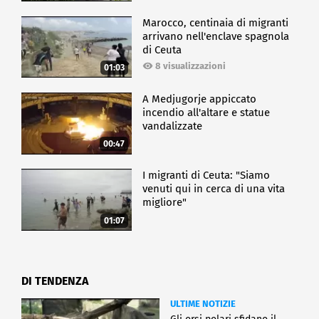
Marocco, centinaia di migranti
arrivano nell'enclave spagnola
di Ceuta
8 visualizzazioni
01:03
A Medjugorje appiccato
incendio all'altare e statue
vandalizzate
00:47
I migranti di Ceuta: "Siamo
venuti qui in cerca di una vita
migliore"
01:07
DI TENDENZA
ULTIME NOTIZIE