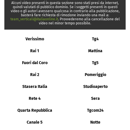
Alcuni video presenti in questa sezione sono stati presi da internet,
quindi valutati di pubblico dominio. Se i soggetti presenti in questi
video o gli autori avessero qualcosa in contrario alla pubblicazione,
basterà fare richiesta di rimozione inviando una mail a:
team_verticali@italiaonline.it
. Provvederemo alla cancellazione del
video nel minor tempo possibile.
Verissimo
Tg4
Rai 1
Mattina
Fuori dal Coro
Tg5
Rai 2
Pomeriggio
Stasera Italia
Studioaperto
Rete 4
Sera
Quarta Repubblica
Tgcom24
Canale 5
Notte