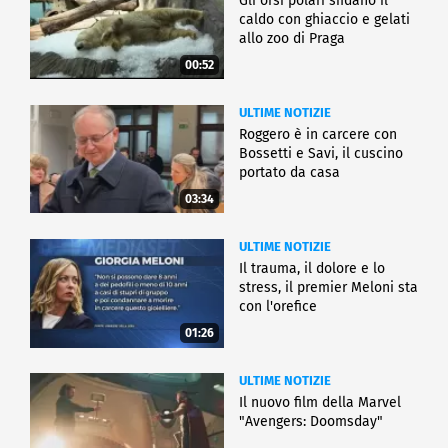
Gli orsi polari sfidano il
caldo con ghiaccio e gelati
allo zoo di Praga
00:52
ULTIME NOTIZIE
Roggero è in carcere con
Bossetti e Savi, il cuscino
portato da casa
03:34
ULTIME NOTIZIE
Il trauma, il dolore e lo
stress, il premier Meloni sta
con l'orefice
01:26
ULTIME NOTIZIE
Il nuovo film della Marvel
"Avengers: Doomsday"