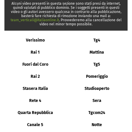
Alcuni video presenti in questa sezione sono stati presi da internet,
quindi valutati di pubblico dominio. Se i soggetti presenti in questi
video o gli autori avessero qualcosa in contrario alla pubblicazione,
basterà fare richiesta di rimozione inviando una mail a:
team_verticali@italiaonline.it
. Provvederemo alla cancellazione del
video nel minor tempo possibile.
Verissimo
Tg4
Rai 1
Mattina
Fuori dal Coro
Tg5
Rai 2
Pomeriggio
Stasera Italia
Studioaperto
Rete 4
Sera
Quarta Repubblica
Tgcom24
Canale 5
Notte