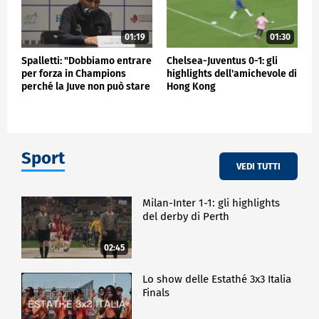
01:19
01:30
Spalletti: "Dobbiamo entrare
Chelsea-Juventus 0-1: gli
per forza in Champions
highlights dell'amichevole di
perché la Juve non può stare
Hong Kong
fuori"
Sport
VEDI TUTTI
Milan-Inter 1-1: gli highlights
del derby di Perth
02:45
Lo show delle Estathé 3x3 Italia
Finals