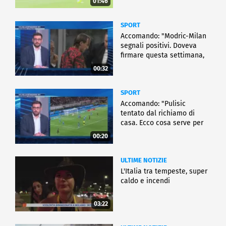
01:46
SPORT
Accomando: "Modric-Milan
segnali positivi. Doveva
firmare questa settimana,
ma..."
00:32
SPORT
Accomando: "Pulisic
tentato dal richiamo di
casa. Ecco cosa serve per
partire"
00:20
ULTIME NOTIZIE
L'Italia tra tempeste, super
caldo e incendi
03:22