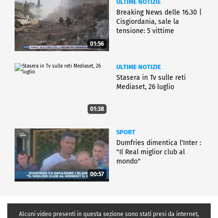
ULTIME NOTIZIE
Breaking News delle 16.30 |
Cisgiordania, sale la
tensione: 5 vittime
01:56
ULTIME NOTIZIE
Stasera in Tv sulle reti
Mediaset, 26 luglio
01:38
SPORT
Dumfries dimentica l'Inter :
"Il Real miglior club al
mondo"
00:57
Alcuni video presenti in questa sezione sono stati presi da internet,