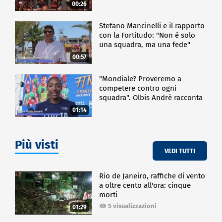
00:26
Stefano Mancinelli e il rapporto
con la Fortitudo: "Non è solo
una squadra, ma una fede"
00:57
"Mondiale? Proveremo a
competere contro ogni
squadra". Olbis Andrè racconta
il percorso di avvicinamento ai
01:14
prossimi mondiali in Germania.
Più visti
VEDI TUTTI
Rio de Janeiro, raffiche di vento
a oltre cento all'ora: cinque
morti
5 visualizzazioni
01:29