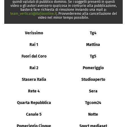
quindi valutati di pubblico dominio. Se i soggetti presenti in questi
video o gli autori avessero qualcosa in contrario alla pubblicazione,
basterà fare richiesta di rimozione inviando una mail a:
team_verticali@italiaonline.it
. Provvederemo alla cancellazione del
video nel minor tempo possibile.
Verissimo
Tg4
Rai 1
Mattina
Fuori dal Coro
Tg5
Rai 2
Pomeriggio
Stasera Italia
Studioaperto
Rete 4
Sera
Quarta Repubblica
Tgcom24
Canale 5
Notte
Pomeriggio Cinque
Sport mediaset