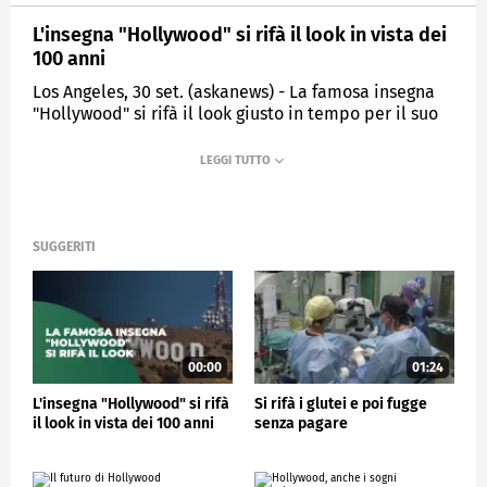
L'insegna "Hollywood" si rifà il look in vista dei
100 anni
Los Angeles, 30 set. (askanews) - La famosa insegna
"Hollywood" si rifà il look giusto in tempo per il suo
centesimo compleanno, nel 2023. Una squadra di
operai sta ridipingendo le 9 lettere alte 14 metri
sulle colline di Los Angeles con 1.500 litri di vernice.
SPETTACOLO
SUGGERITI
00:00
01:24
L'insegna "Hollywood" si rifà
Si rifà i glutei e poi fugge
il look in vista dei 100 anni
senza pagare