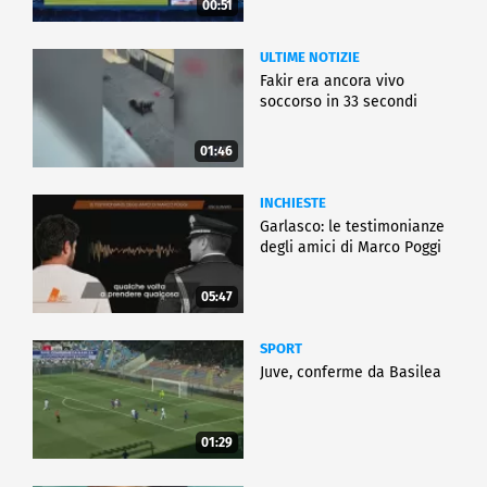
00:51
ULTIME NOTIZIE
Fakir era ancora vivo
soccorso in 33 secondi
01:46
INCHIESTE
Garlasco: le testimonianze
degli amici di Marco Poggi
05:47
SPORT
Juve, conferme da Basilea
01:29