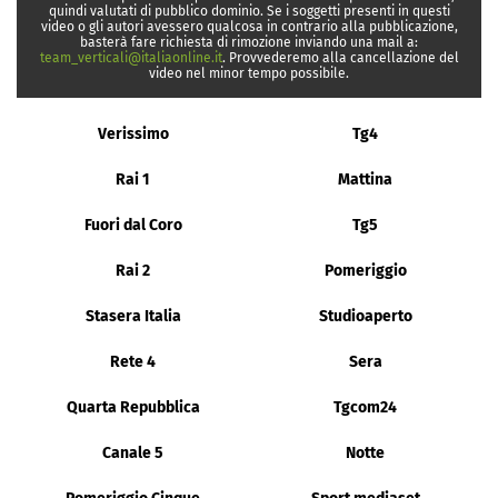
quindi valutati di pubblico dominio. Se i soggetti presenti in questi
video o gli autori avessero qualcosa in contrario alla pubblicazione,
basterà fare richiesta di rimozione inviando una mail a:
team_verticali@italiaonline.it
. Provvederemo alla cancellazione del
video nel minor tempo possibile.
Verissimo
Tg4
Rai 1
Mattina
Fuori dal Coro
Tg5
Rai 2
Pomeriggio
Stasera Italia
Studioaperto
Rete 4
Sera
Quarta Repubblica
Tgcom24
Canale 5
Notte