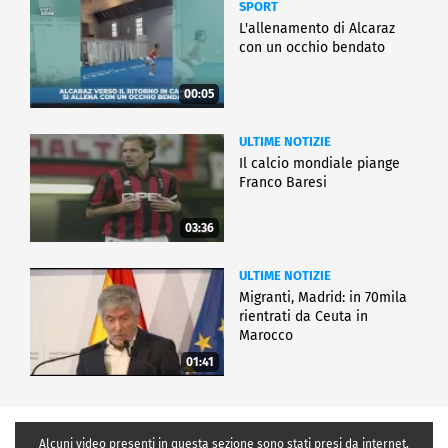
SPORT
L'allenamento di Alcaraz
con un occhio bendato
00:05
ULTIME NOTIZIE
Il calcio mondiale piange
Franco Baresi
03:36
ULTIME NOTIZIE
Migranti, Madrid: in 70mila
rientrati da Ceuta in
Marocco
01:41
Alcuni video presenti in questa sezione sono stati presi da internet,