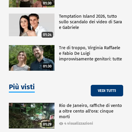
01:30
Temptation Island 2026, tutto
sullo scandalo dei video di Sara
e Gabriele
01:24
Tre di troppo, Virginia Raffaele
e Fabio De Luigi
improvvisamente genitori: tutte
le curiosità sulla commedia
01:30
Più visti
VEDI TUTTI
Rio de Janeiro, raffiche di vento
a oltre cento all'ora: cinque
morti
4 visualizzazioni
01:29