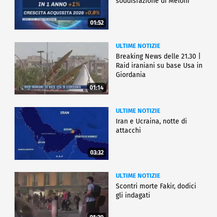
soddisfazione di Meloni
01:52
ULTIME NOTIZIE
Breaking News delle 21.30 |
Raid iraniani su base Usa in
Giordania
01:14
ULTIME NOTIZIE
Iran e Ucraina, notte di
attacchi
03:32
ULTIME NOTIZIE
Scontri morte Fakir, dodici
gli indagati