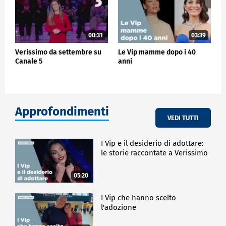
00:31
03:39
Verissimo da settembre su
Le Vip mamme dopo i 40
Canale 5
anni
Approfondimenti
VEDI TUTTI
I Vip e il desiderio di adottare:
le storie raccontate a Verissimo
05:20
I Vip che hanno scelto
l'adozione