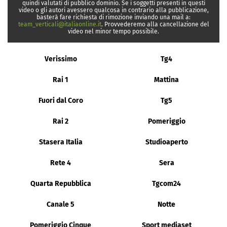
quindi valutati di pubblico dominio. Se i soggetti presenti in questi
video o gli autori avessero qualcosa in contrario alla pubblicazione,
basterà fare richiesta di rimozione inviando una mail a:
team_verticali@italiaonline.it
. Provvederemo alla cancellazione del
video nel minor tempo possibile.
Verissimo
Tg4
Rai 1
Mattina
Fuori dal Coro
Tg5
Rai 2
Pomeriggio
Stasera Italia
Studioaperto
Rete 4
Sera
Quarta Repubblica
Tgcom24
Canale 5
Notte
Pomeriggio Cinque
Sport mediaset