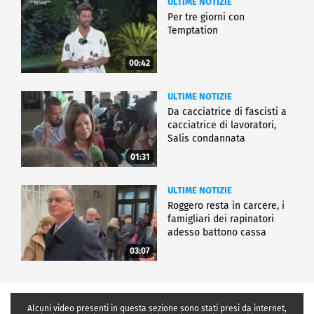
ULTIME NOTIZIE
Per tre giorni con
Temptation
00:42
ULTIME NOTIZIE
Da cacciatrice di fascisti a
cacciatrice di lavoratori,
Salis condannata
01:31
ULTIME NOTIZIE
Roggero resta in carcere, i
famigliari dei rapinatori
adesso battono cassa
03:07
Alcuni video presenti in questa sezione sono stati presi da internet,