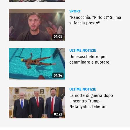
SPORT
"Ranocchia: "Pirlo ct? Sì, ma
si faccia presto"
01:05
ULTIME NOTIZIE
Un esoscheletro per
camminare e nuotare!
01:34
ULTIME NOTIZIE
La notte di guerra dopo
l'incontro Trump-
Netanyahu, Teheran
all'attacco
02:22