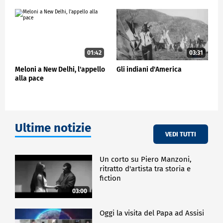
degli SMR, i piccoli reattori modulari.
CRONACA
01:42
03:31
Meloni a New Delhi, l'appello
Gli indiani d'America
alla pace
Ultime notizie
VEDI TUTTI
Un corto su Piero Manzoni,
ritratto d'artista tra storia e
fiction
03:00
Oggi la visita del Papa ad Assisi