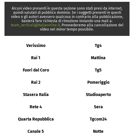
Alcuni video presenti in questa sezione sono stati presi da internet,
quindi valutati di pubblico dominio. Se i soggetti presenti in questi
video o gli autori avessero qualcosa in contrario alla pubblicazione,
basterà fare richiesta di rimozione inviando una mail a:
team_verticali@italiaonline.it
. Provvederemo alla cancellazione del
video nel minor tempo possibile.
Verissimo
Tg4
Rai 1
Mattina
Fuori dal Coro
Tg5
Rai 2
Pomeriggio
Stasera Italia
Studioaperto
Rete 4
Sera
Quarta Repubblica
Tgcom24
Canale 5
Notte