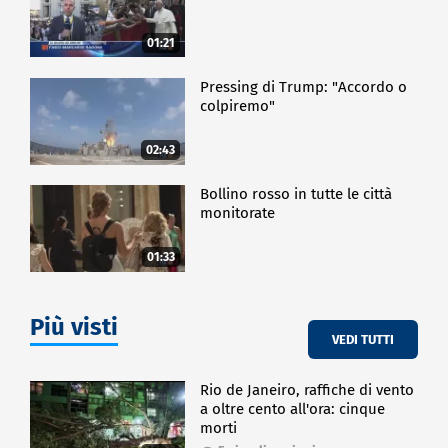
01:21
Pressing di Trump: "Accordo o
colpiremo"
02:43
Bollino rosso in tutte le città
monitorate
01:33
Più visti
VEDI TUTTI
Rio de Janeiro, raffiche di vento
a oltre cento all'ora: cinque
morti