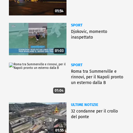
01:54
SPORT
Djokovic, momento
inaspettato
01:03
SPORT
Roma tra Summerville e
rinnovi, per il Napoli pronto
un esterno dalla B
01:04
ULTIME NOTIZIE
32 condanne per il crollo
del ponte
01:55