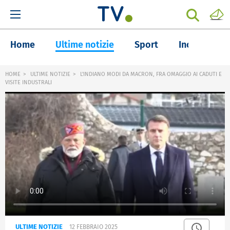
Home
Ultime notizie
Sport
Inchieste
HOME
ULTIME NOTIZIE
L'INDIANO MODI DA MACRON, FRA OMAGGIO AI CADUTI E
VISITE INDUSTRALI
ULTIME NOTIZIE
12 FEBBRAIO 2025