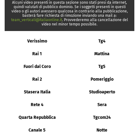
Alcuni video presenti in questa sezione sono stati presi da internet,
quindi valutati di pubblico dominio. Se i soggetti presenti in questi
video o gli autori avessero qualcosa in contrario alla pubblicazione,
basterà fare richiesta di rimozione inviando una mail a:
team_verticali@italiaonline.it
. Provvederemo alla cancellazione del
video nel minor tempo possibile.
Verissimo
Tg4
Rai 1
Mattina
Fuori dal Coro
Tg5
Rai 2
Pomeriggio
Stasera Italia
Studioaperto
Rete 4
Sera
Quarta Repubblica
Tgcom24
Canale 5
Notte