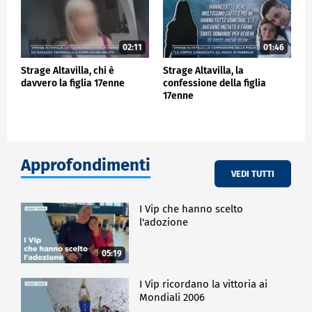
02:11
01:46
Strage Altavilla, chi è
Strage Altavilla, la
davvero la figlia 17enne
confessione della figlia
17enne
Approfondimenti
VEDI TUTTI
I Vip che hanno scelto
l'adozione
05:19
I Vip ricordano la vittoria ai
Mondiali 2006