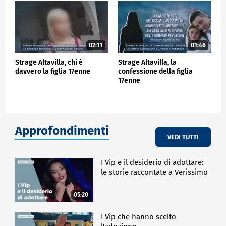
02:11
01:46
Strage Altavilla, chi è
Strage Altavilla, la
davvero la figlia 17enne
confessione della figlia
17enne
Approfondimenti
VEDI TUTTI
I Vip e il desiderio di adottare:
le storie raccontate a Verissimo
05:20
I Vip che hanno scelto