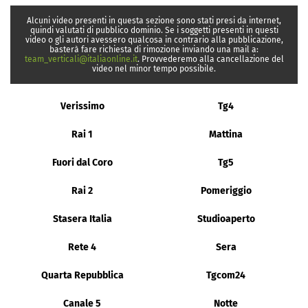
Alcuni video presenti in questa sezione sono stati presi da internet,
quindi valutati di pubblico dominio. Se i soggetti presenti in questi
video o gli autori avessero qualcosa in contrario alla pubblicazione,
basterà fare richiesta di rimozione inviando una mail a:
team_verticali@italiaonline.it
. Provvederemo alla cancellazione del
video nel minor tempo possibile.
Verissimo
Tg4
Rai 1
Mattina
Fuori dal Coro
Tg5
Rai 2
Pomeriggio
Stasera Italia
Studioaperto
Rete 4
Sera
Quarta Repubblica
Tgcom24
Canale 5
Notte